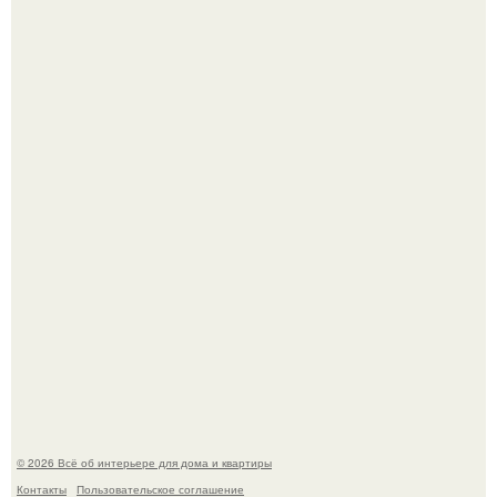
Сокровища из Hoff.
Эко - панно "Песочный Берег":
© 2026 Всё об интерьере для дома и квартиры
Контакты
Пользовательское соглашение