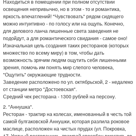
Находиться в помещении при полном отсутствии
освещения непривычно, но в этом - то и романтика,
яркость впечатлений! "Чувствовать" рядом сидящего
можно интуитивно - по голосу или на ощупь. Конечно,
для делового ланча лишенные света заведения не
подойдут, а для романтического свидания - самое оно!
Изначальная цель создания таких ресторанов (которых
множество по всему миру) в том, чтобы дать
возможность зрячим людям ощутить себя лишенными
зрения, помочь им понять мир слепого человека,
"Ощутить" окружающие трудности.
Заведение расположено по ул. октябрьской, 2 - недалеко
от станции метро "Достоевская".
Средний чек ресторана - 1300 рублей на персону.
2. "Аннушка".
Ресторан - трактир на колесах, именованный в честь той
самой булгаковской Аннушки, которая разлила роковое
маслице, расположен на чистых прудах (ул. Покровка,
17. Уютный ресторанчик - трамвай способен вместить до