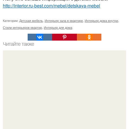
http://interior.ru-best.com/mebel/detskaya-mebel
Категории:
Детская мебель
,
Интерьер зала в квартире
,
Интерьер дома внутри
,
Стили интерьеров квартир
,
Интерьер для дома
Читайте также
Уютный диванчик из деревянного поддона?