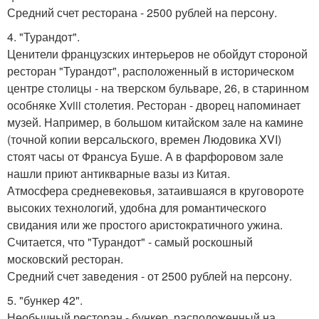
Средний счет ресторана - 2500 рублей на персону.
4. "Турандот".
Ценители французских интерьеров не обойдут стороной
ресторан "Турандот", расположенный в историческом
центре столицы - на тверском бульваре, 26, в старинном
особняке Xviii столетия. Ресторан - дворец напоминает
музей. Например, в большом китайском зале на камине
(точной копии версальского, времен Людовика XVI)
стоят часы от Франсуа Буше. А в фарфоровом зале
нашли приют антикварные вазы из Китая.
Атмосфера средневековья, затаившаяся в круговороте
высоких технологий, удобна для романтического
свидания или же простого аристократичного ужина.
Считается, что "Турандот" - самый роскошный
московский ресторан.
Средний счет заведения - от 2500 рублей на персону.
5. "бункер 42".
Необычный ресторан - бункер, расположенный на