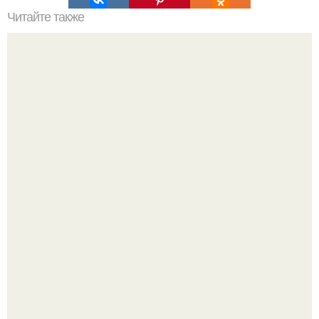
Читайте также
С наступление холодов хочется сделать интерьер
теплее не только в визуальном плане.
Невеста без права выбора: как показ Samuel Cirnansck