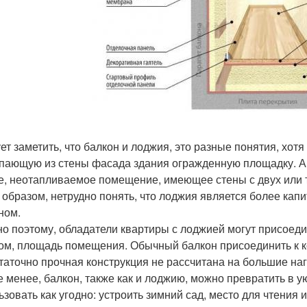
ет заметить, что балкон и лоджия, это разные понятия, хот
пающую из стены фасада здания огражденную площадку. А 
е, неотапливаемое помещение, имеющее стены с двух или т
 образом, нетрудно понять, что лоджия является более кап
ном.
о поэтому, обладатели квартиры с лоджией могут присоедин
ом, площадь помещения. Обычный балкон присоединить к к
таточно прочная конструкция не рассчитана на большие наг
е менее, балкон, также как и лоджию, можно превратить в 
ьзовать как угодно: устроить зимний сад, место для чтения