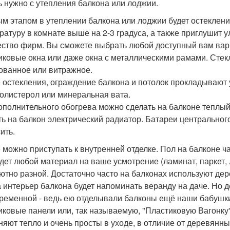
ь нужно с утепления балкона или лоджии.
м этапом в утеплении балкона или лоджии будет остекление
ратуру в комнате выше на 2-3 градуса, а также приглушит
ство фирм. Вы сможете выбрать любой доступный вам вар
иковые окна или даже окна с металлическими рамами. Стек
ованное или витражное.
 остекления, ограждение балкона и потолок прокладывают 
олистерол или минеральная вата.
ополнительного обогрева можно сделать на балконе теплый 
ть на балкон электрический радиатор. Батареи центральног
ить.
 можно приступать к внутренней отделке. Пол на балконе ч
дет любой материал на ваше усмотрение (ламинат, паркет, 
ютно разной. Достаточно часто на балконах используют дер
 а интерьер балкона будет напоминать веранду на даче. Но
ременной - ведь ею отделывали балконы ещё наши бабушки
иковые панели или, так называемую, "Пластиковую Вагонку"
няют тепло и очень просты в уходе, в отличие от деревянн