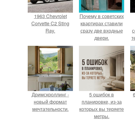
1963 Chevrolet
Почему в советских
Corvette C2 Sting
квартирах ставили
Ray.
сразу две входные
с
двери.
т
Дримскроллинг -
5 ошибок в
новый формат
планировке, из-за
мечтательности.
которых вы теряете
метры.