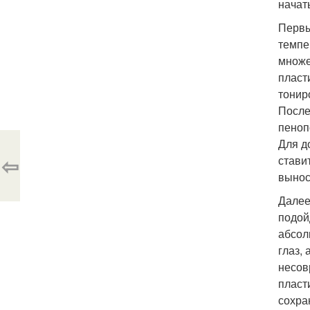
начат
Первы
темпе
множе
пласт
тонир
После
пеноп
Для д
⇦
стави
вынос
Далее
подой
абсол
глаз,
несов
пласт
сохра