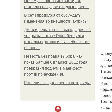
Почему в советских квартирах
ставили сразу две входные двери.
В сети продолжают обсуждать
изменения во внешности актрисы.
Детали решают всё: выход приянки
чопры на показе Dior обернулся
шквалом критики из-за небрежного
пошива.
Следу
Невеста без права выбора: как
высту
показ Samuel Cirnansck 2012 года
здани
превратил подиум в манифест
Таким
против принуждения.
балко
Именн
Растения как украшения интерьера.
образ
недос
Тем н
испол