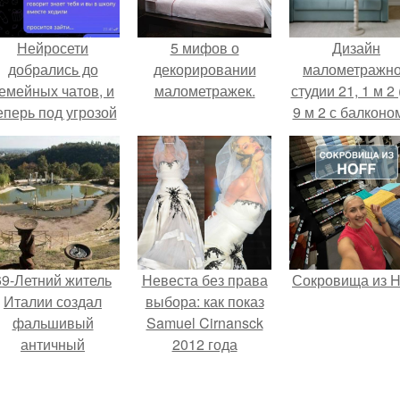
Нейросети
5 мифов о
Дизайн
добрались до
декорировании
малометражн
емейных чатов, и
малометражек.
студии 21, 1 м 2 
еперь под угрозой
9 м 2 с балконом
мамины нервы.
Краснодаре.
69-Летний житель
Невеста без права
Сокровища из Ho
Италии создал
выбора: как показ
фальшивый
Samuel Cirnansck
античный
2012 года
амфитеатр и
превратил подиум
долгое время
в манифест против