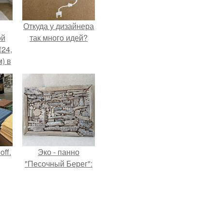
Откуда у дизайнера
ой
так много идей?
(24,
) в
ff.
Эко - панно
"Песочный Берег":