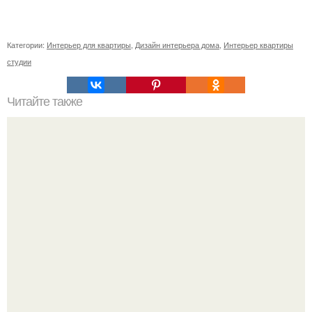
Категории:
Интерьер для квартиры
,
Дизайн интерьера дома
,
Интерьер квартиры
студии
Читайте также
Значение картина с волками. В том случае, если вы
любите вышивать, то наверняка задумывались о том,
что означает та или иная вышитая вами картина.