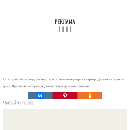
Категории:
Интерьер для квартиры
,
Стили интерьеров квартир
,
Дизайн интерьера
дома
,
Красивые интерьеры домов
,
Идеи дизайна спальни
Читайте также