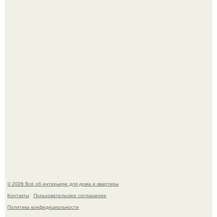
Литературная Москва. Дома - музеи писателей.
Кёнигсберг. Интерьер дома студенческого братства
"Германия".
© 2026 Всё об интерьере для дома и квартиры
Контакты
Пользовательское соглашение
Политика конфидециальности