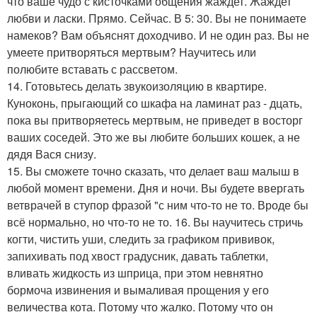
что ваше чудо с кисточками общения жаждет. Жаждет
любви и ласки. Прямо. Сейчас. В 5: 30. Вы не понимаете
намеков? Вам объяснят доходчиво. И не один раз. Вы не
умеете притворяться мертвым? Научитесь или
полюбите вставать с рассветом.
14. Готовьтесь делать звукоизоляцию в квартире.
Куноконь, прыгающий со шкафа на ламинат раз - дцать,
пока вы притворяетесь мертвым, не приведет в восторг
ваших соседей. Это же вы любите больших кошек, а не
дядя Вася снизу.
15. Вы сможете точно сказать, что делает ваш малыш в
любой момент времени. Дня и ночи. Вы будете ввергать
ветврачей в ступор фразой "с ним что-то не то. Вроде бы
всё нормально, но что-то не то. 16. Вы научитесь стричь
когти, чистить уши, следить за графиком прививок,
запихивать под хвост градусник, давать таблетки,
вливать жидкость из шприца, при этом невнятно
бормоча извинения и вымаливая прощения у его
величества кота. Потому что жалко. Потому что он