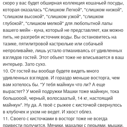
скоро у вас будет обширная коллекция кошачьей посуды,
которая оказалась "Слишком Легкой", "слишком низкой",
"слишком высокой", "слишком узкой", "слишком
глубокой", "слишком мелкой" для любопытной лапы
вашего мейн - куна, который не представляет, как можно
пить, не разгребя источник воды. Вы остановитесь на
тазике, пятилитровой кастрюльке или собачьей
непроливайке, лишь устало отмахиваясь от удивленных
взглядов гостей. Этот объект тоже не вписывается в ваш
интерьер. Зато сухо.
10. От гостей вы вообще будете видеть много
удивленных взглядов. И гораздо меньше восторга, чем
вам хотелось бы. "У тебя майнкун что ли? А еще
вырастет? У моей подружки Машки тоже майнкун, тока
большооой, черный, волосааатый, 14 кг, настоящий
майнкун". Ну да. А твоё с рыжее с кисточкой свернулось
в клубочек и ухом не ведет. И хвост облез.
11. Своего с кисточками в восторг тоже не всегда
привести получится. Мячики, махалки с перьями, мышки,