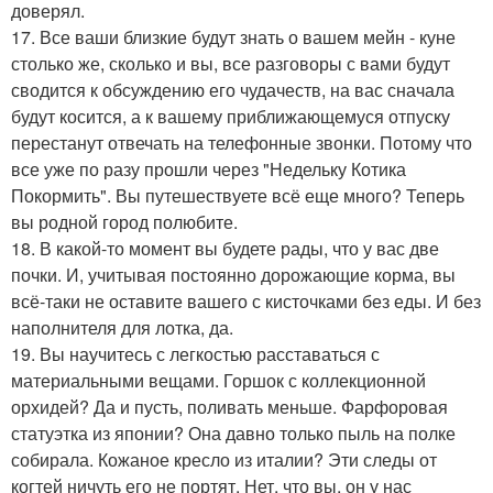
доверял.
17. Все ваши близкие будут знать о вашем мейн - куне
столько же, сколько и вы, все разговоры с вами будут
сводится к обсуждению его чудачеств, на вас сначала
будут косится, а к вашему приближающемуся отпуску
перестанут отвечать на телефонные звонки. Потому что
все уже по разу прошли через "Недельку Котика
Покормить". Вы путешествуете всё еще много? Теперь
вы родной город полюбите.
18. В какой-то момент вы будете рады, что у вас две
почки. И, учитывая постоянно дорожающие корма, вы
всё-таки не оставите вашего с кисточками без еды. И без
наполнителя для лотка, да.
19. Вы научитесь с легкостью расставаться с
материальными вещами. Горшок с коллекционной
орхидей? Да и пусть, поливать меньше. Фарфоровая
статуэтка из японии? Она давно только пыль на полке
собирала. Кожаное кресло из италии? Эти следы от
когтей ничуть его не портят. Нет, что вы, он у нас