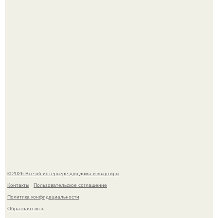
Откуда у дизайнера так много идей?
"Проиллюстрированные Люди": Томас майландер
превратил солнечные ожоги в арт - объект.
© 2026 Всё об интерьере для дома и квартиры
Контакты
Пользовательское соглашение
Политика конфидециальности
Обратная связь