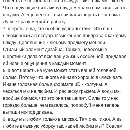
совесть не позволяла согнать чудо с кисточками с колен.
Что следующие пять минут чудо мешало вам завязывать
шнурки. А еще десять - вы счищали шерсть с костюма.
Лучше сразу меняйте работу.
7. шерсть, о да, это особое удовольствие. Это ваш
неизменный аксессуар. Изысканная приправа к каждому
блюду. Дополнение к любому предмету мебели.
Стильный элемент дизайна. Тонкие, невесомые
шерстинки делают всю вашу жизнь особенной, придавая
ей новые ощущения в каждый момент.
8. а вот шерсть на куне может стать вашей головной
болью. Потому что иногда её надо хорошо вычесывать.
Иначе головная боль в формате 3D - колтуны. А
чесаться мы не любим. И расческу грызём. А воды мы
вообще боимся, что это она так шипит. Силы то у нас
гораздо больше, чем казалось, попробуй меня теперь
вытащи из-под дивана.
9. воду мы любим только в мисках. Там она тихая. А вы
любите влажную уборку так, как её любим мы? Совсем