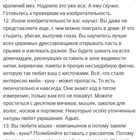
кроличий мех. Надоело это уже все. А ему скучно.
Готовьтесь к проверкам на изобретательность.
12. Иначе изобретательности вас научат. Вы даже не
представляете еще, с чем можно поиграть в доме. И что
стырить, убегая, выпучив глаза. Вы научитесь лучше
всех цирковых дрессировщиков открывать пасть в
прыжке и извлекать разное. Вы будете шикать на всех
домочадцев, рискнувших оставить в зоне видимости
нитки, веревочки, пакеты и прочую несъедобную фигню,
которую так любит ваш с кисточками. Всё, что стало
интересно мейн - куну - может пропасть. То есть
окончательно и навсегда. Они знают ход в пятое
измерение, только вам его не покажут. Можете
проститься с десятком мячиков, мышек, заколок для
волос, носков и портмоне. Некоторые особо утонченные
натуры любят украшения. Адьёс.
13. Вы любите кошек - компаньонов и потому завели
мейн - куна? Полюбляйте вставать с рассветом. Потому