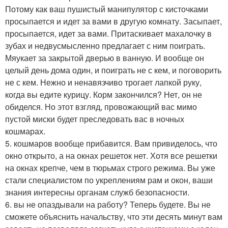
Потому как ваш пушистый манипулятор с кисточками
просыпается и идет за вами в другую комнату. Засыпает,
просыпается, идет за вами. Притаскивает махалочку в
зубах и недвусмысленно предлагает с ним поиграть.
Мяукает за закрытой дверью в ванную. И вообще он
целый день дома один, и поиграть не с кем, и поговорить
не с кем. Нежно и ненавязчиво трогает лапкой руку,
когда вы едите курицу. Корм закончился? Нет, он не
обиделся. Но этот взгляд, провожающий вас мимо
пустой миски будет преследовать вас в ночных
кошмарах.
5. кошмаров вообще прибавится. Вам привиделось, что
окно открыто, а на окнах решеток нет. Хотя все решетки
на окнах крепче, чем в тюрьмах строго режима. Вы уже
стали специалистом по укреплениям рам и окон, ваши
знания интересны органам служб безопасности.
6. вы не опаздывали на работу? Теперь будете. Вы не
сможете объяснить начальству, что эти десять минут вам