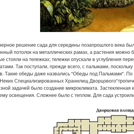
ерное решение сада для середины позапрошлого века был
янный потолок на металлических рамах, а растения можно б
ые стояли на тележках; тележки опускали в углубления пер
атами. Так поступали, прежде всего, с пальмами, поскольк
в. Такие обеды даже назвались "Обеды под Пальмами". По 
"Неких Специализированных Хранилищ Дворцового"тропиче
зной задачей было создание микроклимата. Застекленная 
ему освещения. Сложнее было с теплом. Для сада устроил