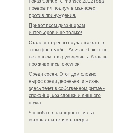
показ Samuel Cirnansck 2012 года
превратил подиум в манифест
против принуждения.
Привет всем дизайнерам
интерьеров и не только!
Стало интересно поучаствовать в
этом флешмобе - Artvsartist, хоть он
не совсем про рукоделие, а больше
про живопись, рисунок.
Среди сосен. Этот дом словно
вырос среди деревьев, и жизнь
здесь течет в собственном ритме -
спокойно, без спешки и лишнего
шума.
5 ошибок в планировке, из-за
которых вы теряете метры.