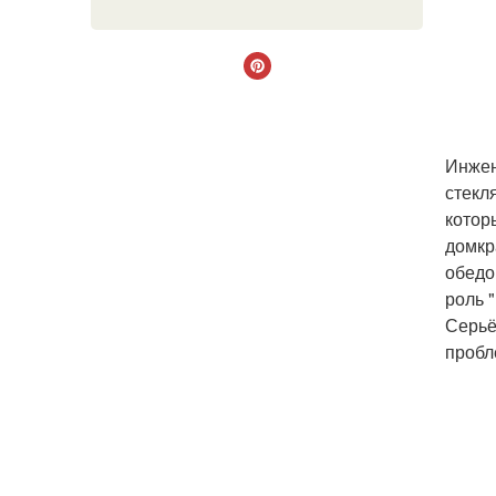
Инжен
стекл
котор
домкр
обедо
роль 
Серьё
пробл