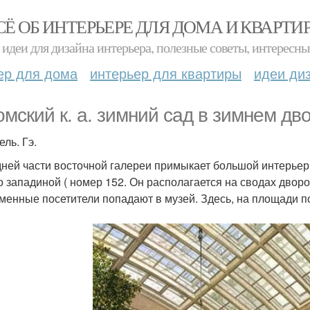
СЁ ОБ ИНТЕРЬЕРЕ ДЛЯ ДОМА И КВАРТИ
идеи для дизайна интерьера, полезные советы, интересны
ер для дома
интерьер для квартиры
идеи ди
омский к. а. зимний сад в зимнем дв
ль. Гэ.
дней части восточной галереи примыкает большой интерьер
о западиной ( номер 152. Он располагается на сводах двор
менные посетители попадают в музей. Здесь, на площади по