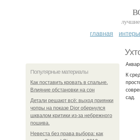
В
лучшие 
главная
интерь
Ухт
Акваре
Популярные материалы
К сре
прост
Как поставить кровать в спальне.
совре
Влияние обстановки на сон
сад.
Детали решают всё: выход приянки
чопры на показе Dior обернулся
шквалом критики из-за небрежного
пошива.
Невеста без права выбора: как