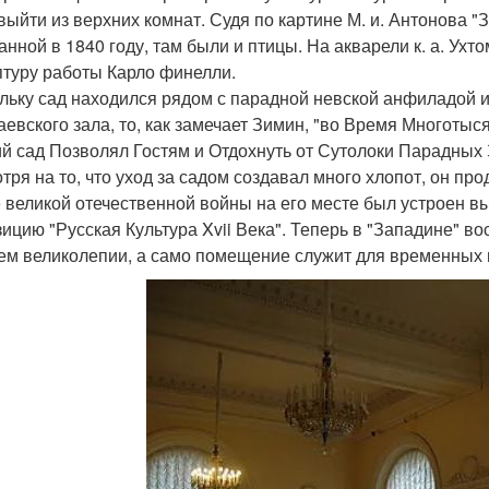
выйти из верхних комнат. Судя по картине М. и. Антонова "
анной в 1840 году, там были и птицы. На акварели к. а. Ухт
птуру работы Карло финелли.
льку сад находился рядом с парадной невской анфиладой и 
аевского зала, то, как замечает Зимин, "во Время Многот
й сад Позволял Гостям и Отдохнуть от Сутолоки Парадных
тря на то, что уход за садом создавал много хлопот, он пр
 великой отечественной войны на его месте был устроен в
зицию "Русская Культура Xvii Века". Теперь в "Западине" в
м великолепии, а само помещение служит для временных 