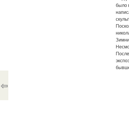
было 
напис
скуль
Поско
никол
Зимни
Несмо
После
экспо
бывше
⇦