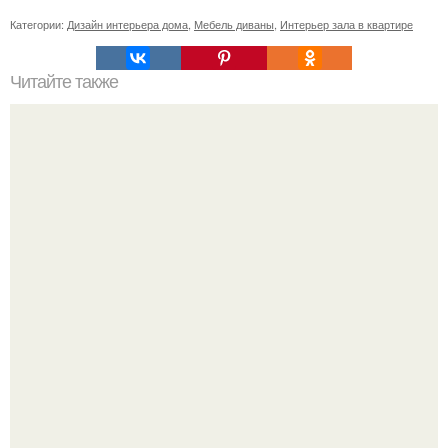
Категории:
Дизайн интерьера дома
,
Мебель диваны
,
Интерьер зала в квартире
Читайте также
Сколько сохнут обои на флизелиновой основе после
поклейки. Когда высохнет клей?