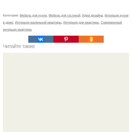
Категории:
Мебель для кухни
,
Мебель для гостиной
,
Идеи дизайна
,
Интерьер кухни
в доме
,
Интерьер маленькой квартиры
,
Интерьер для квартиры
,
Современный
интерьер квартиры
Читайте также
? 10. Ежедневных хитростей, позволяющих никогда не
делать уборку?