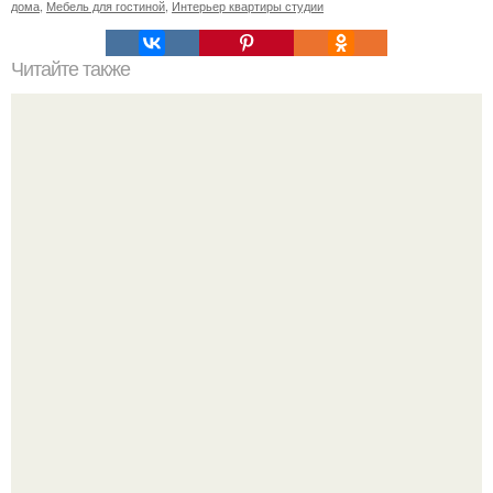
дома
,
Мебель для гостиной
,
Интерьер квартиры студии
Читайте также
Сколько сохнут обои на флизелиновой основе после
поклейки. Когда высохнет клей?