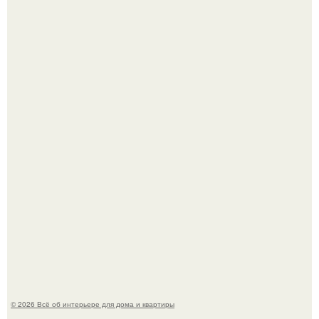
Откуда у дизайнера так много идей?
5 ошибок в планировке, из-за которых вы теряете метры.
© 2026 Всё об интерьере для дома и квартиры