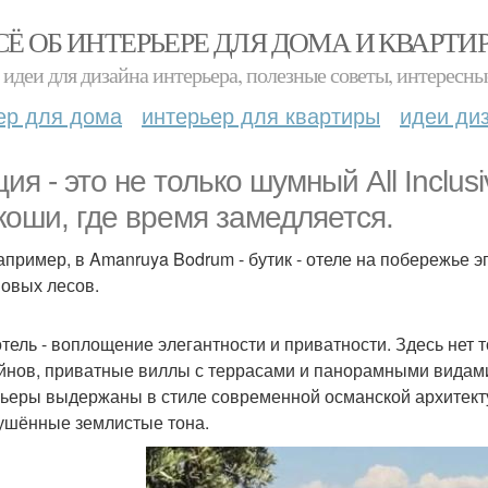
СЁ ОБ ИНТЕРЬЕРЕ ДЛЯ ДОМА И КВАРТИ
идеи для дизайна интерьера, полезные советы, интересны
ер для дома
интерьер для квартиры
идеи ди
ция - это не только шумный All Inclus
коши, где время замедляется.
например, в Amanruya Bodrum - бутик - отеле на побережье 
новых лесов.
тель - воплощение элегантности и приватности. Здесь нет тол
йнов, приватные виллы с террасами и панорамными видами 
ьеры выдержаны в стиле современной османской архитекту
ушённые землистые тона.