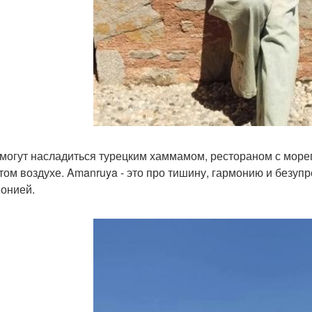
 могут насладиться турецким хаммамом, рестораном с мореп
том воздухе. Amanruya - это про тишину, гармонию и безуп
онией.