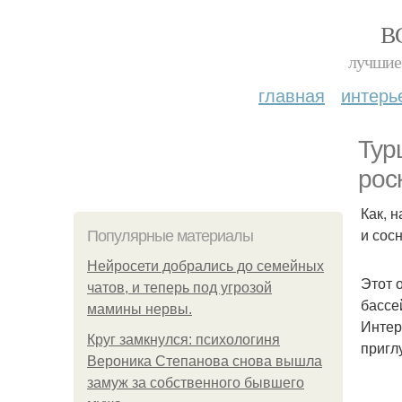
В
лучшие 
главная
интерь
Тур
рос
Как, 
и сос
Популярные материалы
Нейросети добрались до семейных
Этот о
чатов, и теперь под угрозой
бассе
мамины нервы.
Интер
Круг замкнулся: психологиня
пригл
Вероника Степанова снова вышла
замуж за собственного бывшего