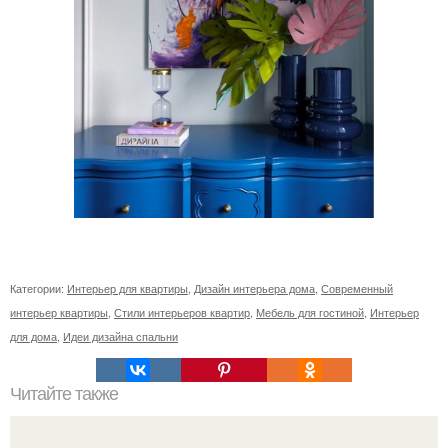
Категории:
Интерьер для квартиры
,
Дизайн интерьера дома
,
Современный
интерьер квартиры
,
Стили интерьеров квартир
,
Мебель для гостиной
,
Интерьер
для дома
,
Идеи дизайна спальни
Читайте также