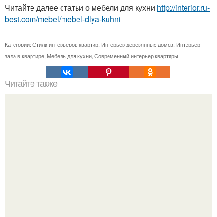
Читайте далее статьи о мебели для кухни
http://interior.ru-
best.com/mebel/mebel-dlya-kuhni
Категории:
Стили интерьеров квартир
,
Интерьер деревянных домов
,
Интерьер
зала в квартире
,
Мебель для кухни
,
Современный интерьер квартиры
Читайте также
Васту - шастра. Золотые правила для дома.