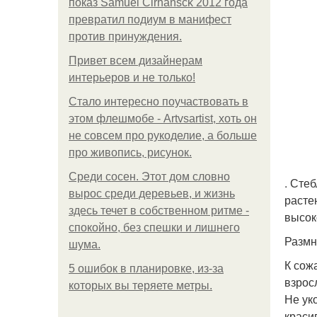
показ Samuel Cirnansck 2012 года
превратил подиум в манифест
против принуждения.
Привет всем дизайнерам
интерьеров и не только!
Стало интересно поучаствовать в
этом флешмобе - Artvsartist, хоть он
не совсем про рукоделие, а больше
про живопись, рисунок.
Среди сосен. Этот дом словно
. Сте
вырос среди деревьев, и жизнь
расте
здесь течет в собственном ритме -
высок
спокойно, без спешки и лишнего
Размн
шума.
К сож
5 ошибок в планировке, из-за
взрос
которых вы теряете метры.
Не ук
краси