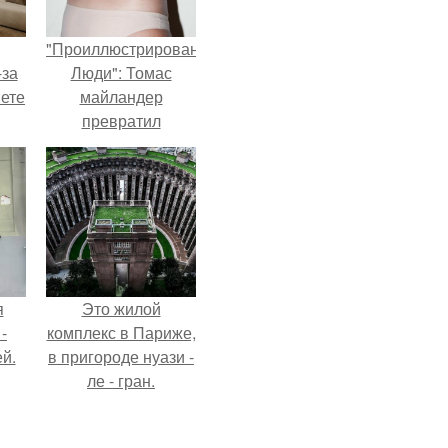
"Проиллюстрированные
-за
Люди": Томас
яете
майландер
превратил
солнечные ожоги в
арт - объект.
я
Это жилой
-
комплекс в Париже,
й.
в пригороде нуази -
ле - гран.