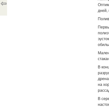
⇦
Оптим
дней,
Полив
Первы
полиэ
эусто
обиль
Мален
стака
В кон
разру
дрена
на хо
расса
В сер
насто