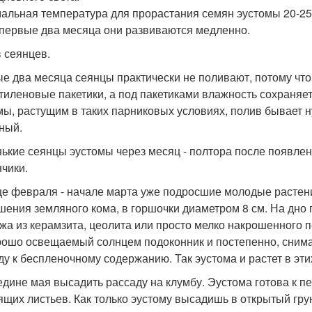
альная температура для прорастания семян эустомы 20-25
 первые два месяца они развиваются медленно.
 сеянцев.
е два месяца сеянцы практически не поливают, потому что 
тиленовые пакетики, а под пакетиками влажность сохраняет
мы, растущим в таких парниковых условиях, полив бывает ну
ный.
ькие сеянцы эустомы через месяц - полтора после появлен
нчики.
це февраля - начале марта уже подросшие молодые растен
шения земляного кома, в горшочки диаметром 8 см. На дно 
жа из керамзита, цеолита или просто мелко накрошенного
рошо освещаемый солнцем подоконник и постепенно, снимая
ду к беспленочному содержанию. Так эустома и растет в эти
едине мая высадить рассаду на клумбу. Эустома готова к пе
ящих листьев. Как только эустому высадишь в открытый грунт,