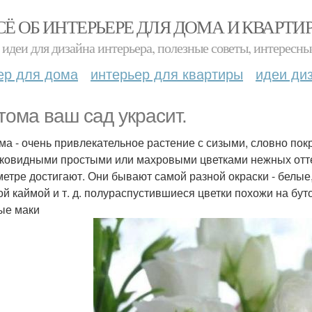
СЁ ОБ ИНТЕРЬЕРЕ ДЛЯ ДОМА И КВАРТИ
идеи для дизайна интерьера, полезные советы, интересны
ер для дома
интерьер для квартиры
идеи ди
тома ваш сад украсит.
ма - очень привлекательное растение с сизыми, словно по
ковидными простыми или махровыми цветками нежных оттен
метре достигают. Они бывают самой разной окраски - белые
ой каймой и т. д. полураспустившиеся цветки похожи на буто
ые маки