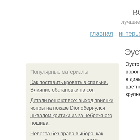
В
лучшие 
главная
интерь
Эус
Эусто
ворон
Популярные материалы
в диа
Как поставить кровать в спальне.
цветн
Влияние обстановки на сон
крупн
Детали решают всё: выход приянки
чопры на показе Dior обернулся
шквалом критики из-за небрежного
пошива.
Невеста без права выбора: как