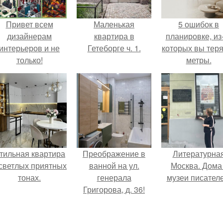
Привет всем
Маленькая
5 ошибок в
дизайнерам
квартира в
планировке, из
интерьеров и не
Гетеборге ч. 1.
которых вы тер
только!
метры.
тильная квартира
Преображение в
Литературна
 светлых приятных
ванной на ул.
Москва. Дома 
тонах.
генерала
музеи писателе
Григорова, д. 36!