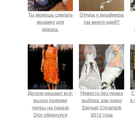
Ты можешь сделать
Откуда у дизайнера
мозаику для
так много идей?
декора.
Детали решают всё:
Невеста без права
С
выход приянки
выбора: как показ
в
чопры на показе
Samuel Cirnansck
Dior обернулся
2012 года
шквалом критики
превратил подиум
из-за небрежного
в манифест против