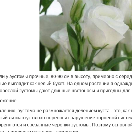
бли у эустомы прочные, 80-90 см в высоту, примерно с сере
ние выглядит как целый букет. На одном растении я однажд
орослой эустомы дают длинные цветоносы и пригодны для ср
ожение.
алению, эустома не размножается делением куста - это, как
лый лизиантус плохо переносит нарушение корневой систем
ореняются и срезанные черенки эустомы. Поэтому основно
во - цветущего растения - семенами.