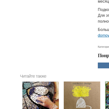
месяц
Подко
Для э
полно
Больш
domo
Категори
Понр
Читайте также