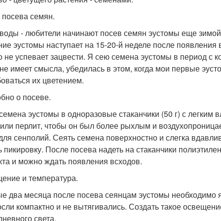
 посева семян.
воды - любители начинают посев семян эустомы еще зимой (д
ние эустомы наступает на 15-20-й неделе после появления 
о не успевает зацвести. Я сею семена эустомы в период с 
 не имеет смысла, убедилась в этом, когда мои первые эусто
оваться их цветением.
бно о посеве.
семена эустомы в одноразовые стаканчики (50 г) с легким
 или перлит, чтобы он был более рыхлым и воздухопроница
 для сенполий. Сеять семена поверхностно и слегка вдавлив
ь пикировку. После посева надеть на стаканчики полиэтиле
та и можно ждать появления всходов.
ение и температура.
е два месяца после посева сеянцам эустомы необходимо я
осли компактно и не вытягивались. Создать такое освещени
дневного света.