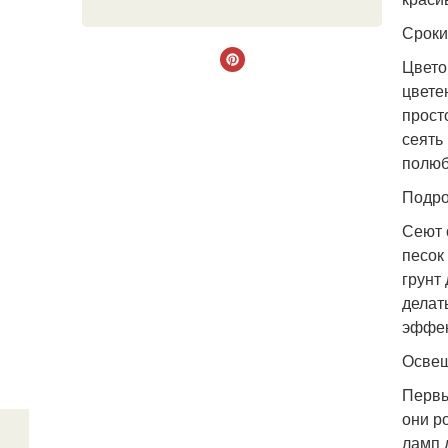
Сроки
Цвето
цвете
прост
сеять
полюб
Подро
Сеют 
песок
грунт
делат
эффек
Освещ
Первы
они р
ламп 