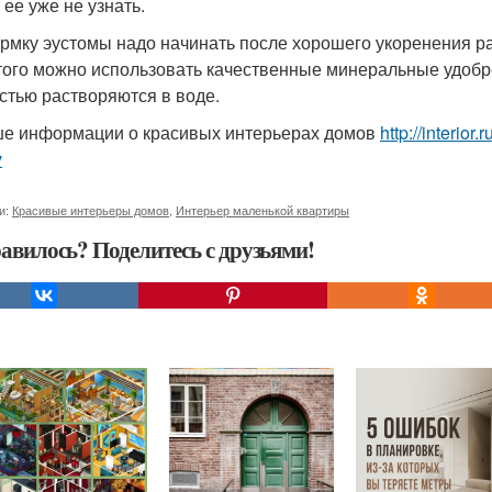
 ее уже не узнать.
рмку эустомы надо начинать после хорошего укоренения ра
того можно использовать качественные минеральные удобр
стью растворяются в воде.
е информации о красивых интерьерах домов
http://interior
v
и:
Красивые интерьеры домов
,
Интерьер маленькой квартиры
авилось? Поделитесь с друзьями!