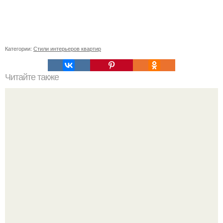
Категории:
Стили интерьеров квартир
Читайте также
Как правильно обрезать герань, чтобы она пышно цвела.