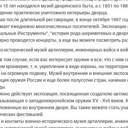
и 15 лет находился музей дворянского быта, а с 1931 по 1
дение практически уничтожило интерьеры дворца.
ько после длительной реставрации, в конце октября 1997 г
мает ежедневно многочисленных посетителей. Экспозиции 
альные Инструменты", "история рода шереметевых и дворян
ярно проводятся концерты, а еще вы можете посмотреть р
о-исторический музей артиллерии, инженерных войск и вой
в том случае, если вас интересует оружие и все, что с ним с
м кронверке, т. е. укреплении в виде короны, на территор
 на огромную подкову. Музей внутренние и внешние экспози
кция оружия России и еще более полусотни стран, начиная 
ды.
янно действует экспозиция, посвященная создателю автома
азывающая о западноевропейском оружии XV - Xvii веков. 
ложенные во внутреннем дворе. Вы также можете стать уч
ических фестивалей.
 и контакты военно-исторического музея артиллерии, инжен
о-исторический музей артиллерии, инженерных войск и вой