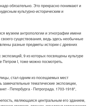
надо обязательно. Это прекрасно понимают и
чудесным культурно-историческим и
ся музеем антропологии и этнографии имени
я своего существования, ведь здесь необычные
тавлены разные предметы истории с древних
 экспозиций, 9 из которых посвящены культуре
е Петром I, тоже можно посмотреть.
олицы, стал одним из посещаемых мест
ть замечательные тематические экспозиции,
нкт - Петербурга - Петрограда. 1703-1918",
крепость, являющаяся центральным его зданием,
ургская крепость орешек, монумент героическим