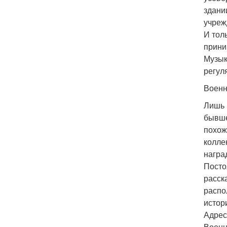
здани
учреж
И тол
прини
Музык
регул
Военн
Лишь 
бывше
похож
колле
награ
Посто
расск
распо
истор
Адрес
Военн