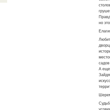
столо
груше
Правд
но эт
Елаги
Любит
дворц
истор
место
садов
А еще
Зайдя
искус
терри
Шерем
Судьб
усове