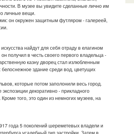
тичности. В музее вы увидите сделанные лично им
го личные вещи.
омик: он окружен защитным футляром - галереей,
сии.
искусства найдут для себя отраду в елагином
н получил в честь своего первого владельца -
ударственную казну дворец стал излюбленным
: белоснежное здание среди вод, цветущих
ьвов, которые потом заполонили весь город.
е экспозиции декоративно - прикладного
Кроме того, это один из немногих музеев, на
1917 года 5 поколений шереметевых владели и
тербурга усадебный тип застройки. Затем в