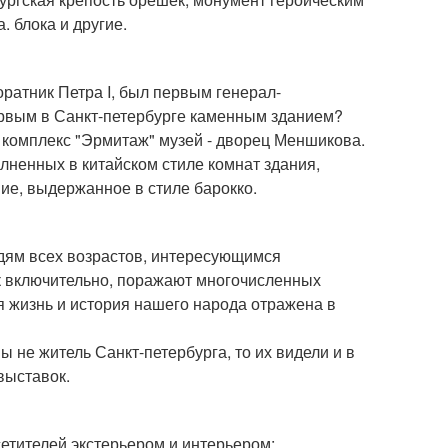
. блока и другие.
оратник Петра I, был первым генерал-
первым в Санкт-петербурге каменным зданием?
в комплекс "Эрмитаж" музей - дворец Меншикова.
ненных в китайском стиле комнат здания,
ие, выдержанное в стиле барокко.
юдям всех возрастов, интересующимся
к включительно, поражают многочисленных
я жизнь и история нашего народа отражена в
вы не житель Санкт-петербурга, то их видели и в
выставок.
етителей экстерьером и интерьером: