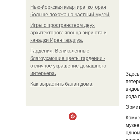
Нью-йоркская квартира, которая
больше похожа на частный музей.
Игры с пространством двух
архитекторов: японца эири ота и
канадки Ирен гардпуа.
Гардения. Великолепные
благоухающие цветы гардении -
отличное украшение домашнего
Здесь
интерьера.
петер
Как вырастить банан дома.
видов
рода 
Эрмит
Кому 
музее
одном
распо