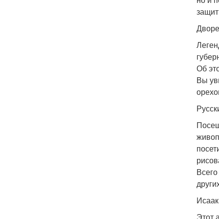
защит
Дворе
Леген
губер
Об эт
Вы ув
орехо
Русск
Посещ
живоп
посет
рисов
Всего 
други
Исаак
Этот 