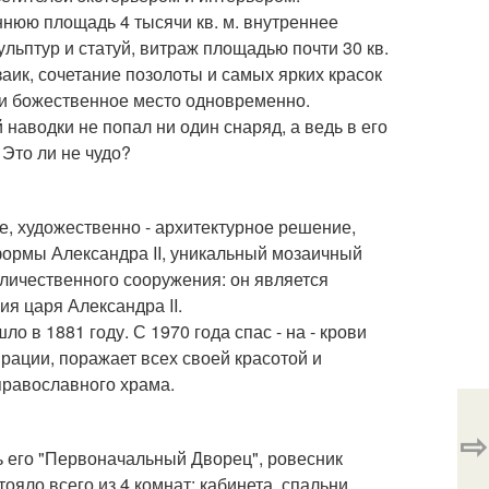
ннюю площадь 4 тысячи кв. м. внутреннее
льптур и статуй, витраж площадью почти 30 кв.
аик, сочетание позолоты и самых ярких красок
е и божественное место одновременно.
 наводки не попал ни один снаряд, а ведь в его
 Это ли не чудо?
е, художественно - архитектурное решение,
формы Александра II, уникальный мозаичный
еличественного сооружения: он является
я царя Александра II.
о в 1881 году. С 1970 года спас - на - крови
врации, поражает всех своей красотой и
православного храма.
⇨
ть его "Первоначальный Дворец", ровесник
ояло всего из 4 комнат: кабинета, спальни,