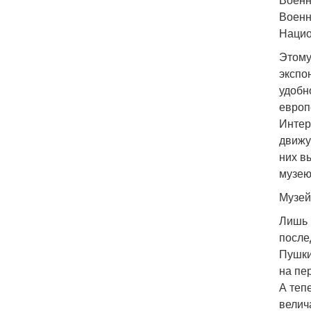
Военн
Нацио
Этому
экспо
удобн
европ
Интер
движу
них в
музею
Музей 
Лишь 
после
Пушки
на пе
А теп
велич