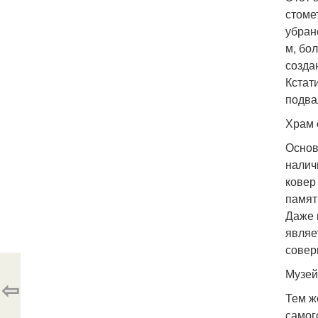
стоме
убран
м, бо
созда
Кстат
подва
Храм с
Основ
налич
ковер
памят
Даже 
являе
совер
Музей
⇦
Тем ж
самог