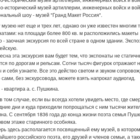
о-исторический музей артиллерии, инженерных войск и вой
нальный шоу - музей "Гранд Макет Россия".
 музею нет еще и трех лет, однако он уже известен многи
натами: на площади более 800 кв. м расположились макеты 
о - заочная экскурсия по всей стране в одном здании. Экспо
ейскую.
есна эта экскурсия вам будет тем, что экспонаты не статич
тся по дорогам и рельсам. Сотни тысяч фигурок отражают 
ы и себя узнаете. Все это действо светом и звуком сопровож
 сами, без экскурсовода, можете взять напрокат аудиогид.
- квартира а. с. Пушкина.
в том случае, если вы всегда хотели увидеть место, где с
дние дни и куда приходили попрощаться с ним тысячи жителе
на. С сентября 1836 года до конца жизни поэта семья Пуш
рвом этаже старинного особняка.
ерь здесь располагается посвященный ему музей, в которо
айшего российского поэта, его друзей и членов семьи, а т