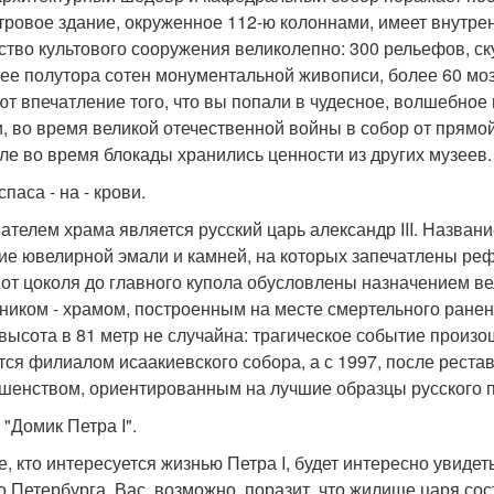
тровое здание, окруженное 112-ю колоннами, имеет внутре
ство культового сооружения великолепно: 300 рельефов, ску
лее полутора сотен монументальной живописи, более 60 моз
ют впечатление того, что вы попали в чудесное, волшебно
и, во время великой отечественной войны в собор от прямой
ле во время блокады хранились ценности из других музеев.
паса - на - крови.
ателем храма является русский царь александр III. Названи
ие ювелирной эмали и камней, на которых запечатлены ре
 от цоколя до главного купола обусловлены назначением в
ником - храмом, построенным на месте смертельного ранени
высота в 81 метр не случайна: трагическое событие произошл
тся филиалом исаакиевского собора, а с 1997, после реста
шенством, ориентированным на лучшие образцы русского 
 "Домик Петра I".
е, кто интересуется жизнью Петра I, будет интересно увиде
о Петербурга. Вас, возможно, поразит, что жилище царя сост