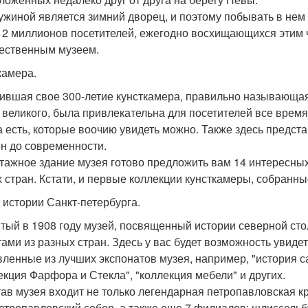
жиной является зимний дворец, и поэтому побывать в нем 
 2 миллионов посетителей, ежегодно восхищающихся этим 
ественным музеем.
камера.
ившая свое 300-летие кунсткамера, правильно называющая
 великого, была привлекательна для посетителей все врем
а есть, которые воочию увидеть можно. Также здесь предс
н до современности.
тажное здание музея готово предложить вам 14 интересных
х стран. Кстати, и первые коллекции кунсткамеры, собранны
 истории Санкт-петербурга.
тый в 1908 году музей, посвященный истории северной ст
тами из разных стран. Здесь у вас будет возможность увиде
вленные из лучших экспонатов музея, например, "история са
екция Фарфора и Стекла", "коллекция мебели" и других.
тав музея входит не только легендарная петропавловская 
петропавловский собор, а также еще 7 филиалов: шлиссельб