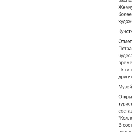
Жемчу
более
худож
Кунст
Отмет
Петра
чудес
време
Пятиэ
други
Музей
Откры
турис
соста
"Колл
В сос
но и 