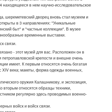
984 находящееся в нем научно-исследовательское
ода, шереметевский дворец вновь стал музеем и
открыты в 3 направлениях: "Уникальные
ский быт" и "частные коллекции". В музее
азнообразные временные выставки.
ск связи.
вязано - этот музей для вас. Расположен он в
ии петропавловской крепости и внешне очень
ции имеет. К первым относятся очень богатая
с XIV века; макеты, форма одежды военных,
тического оружия Калашникову, и экспозиция,
Ко вторым относятся образцы техники,
астником регулярно здесь проводимых военно-
ерных войск и войск связи.
ск связи.