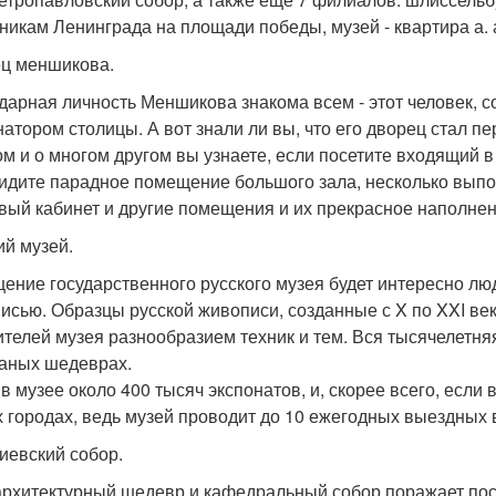
никам Ленинграда на площади победы, музей - квартира а. а
ц меншикова.
дарная личность Меншикова знакома всем - этот человек, с
натором столицы. А вот знали ли вы, что его дворец стал 
ом и о многом другом вы узнаете, если посетите входящий 
идите парадное помещение большого зала, несколько выпол
вый кабинет и другие помещения и их прекрасное наполнен
ий музей.
ение государственного русского музея будет интересно л
исью. Образцы русской живописи, созданные с X по XXI ве
ителей музея разнообразием техник и тем. Вся тысячелетня
аных шедеврах.
в музее около 400 тысяч экспонатов, и, скорее всего, если 
х городах, ведь музей проводит до 10 ежегодных выездных 
иевский собор.
архитектурный шедевр и кафедральный собор поражает пос