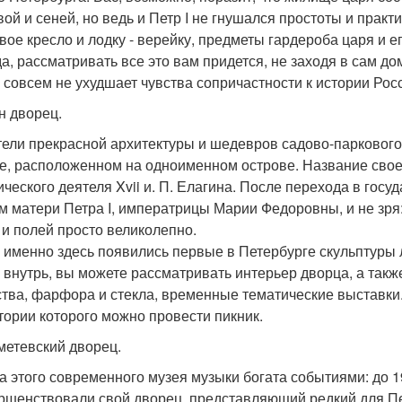
вой и сеней, но ведь и Петр I не гнушался простоты и прак
вое кресло и лодку - верейку, предметы гардероба царя и е
а, рассматривать все это вам придется, не заходя в сам д
о совсем не ухудшает чувства сопричастности к истории Рос
н дворец.
ели прекрасной архитектуры и шедевров садово-паркового 
е, расположенном на одноименном острове. Название свое о
ического деятеля Xvii и. П. Елагина. После перехода в гос
м матери Петра I, императрицы Марии Федоровны, и не зря
 и полей просто великолепно.
 именно здесь появились первые в Петербурге скульптуры л
 внутрь, вы можете рассматривать интерьер дворца, а такж
ства, фарфора и стекла, временные тематические выставки. 
тории которого можно провести пикник.
етевский дворец.
а этого современного музея музыки богата событиями: до 
ршенствовали свой дворец, представляющий редкий для Пе