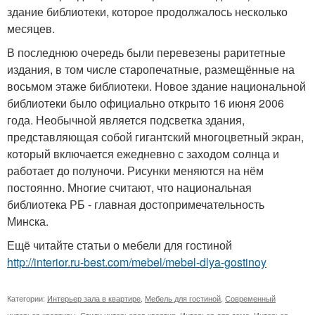
здание библиотеки, которое продолжалось несколько
месяцев.
В последнюю очередь были перевезены раритетные
издания, в том числе старопечатные, размещённые на
восьмом этаже библиотеки. Новое здание национальной
библиотеки было официально открыто 16 июня 2006
года. Необычной является подсветка здания,
представляющая собой гигантский многоцветный экран,
который включается ежедневно с заходом солнца и
работает до полуночи. Рисунки меняются на нём
постоянно. Многие считают, что национальная
библиотека РБ - главная достопримечательность
Минска.
Ещё читайте статьи о мебели для гостиной
http://interior.ru-best.com/mebel/mebel-dlya-gostinoy
Категории:
Интерьер зала в квартире
,
Мебель для гостиной
,
Современный
интерьер квартиры
,
Стили интерьеров квартир
,
Интерьер для дома
,
Интерьер