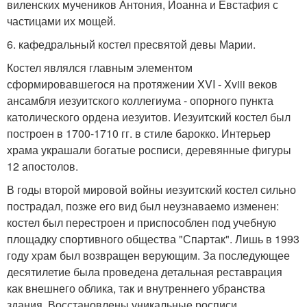
виленских мучеников Антония, Иоанна и Евстафия с
частицами их мощей.
6. кафедральный костел пресвятой девы Марии.
Костел являлся главным элементом
сформировавшегося на протяжении XVI - Xviii веков
ансамбля иезуитского коллегиума - опорного пункта
католического ордена иезуитов. Иезуитский костел был
построен в 1700-1710 гг. в стиле барокко. Интерьер
храма украшали богатые росписи, деревянные фигуры
12 апостолов.
В годы второй мировой войны иезуитский костел сильно
пострадал, позже его вид был неузнаваемо изменен:
костел был перестроен и приспособлен под учебную
площадку спортивного общества "Спартак". Лишь в 1993
году храм был возвращен верующим. За последующее
десятилетие была проведена детальная реставрация
как внешнего облика, так и внутреннего убранства
здания. Восстановлены уникальные росписи