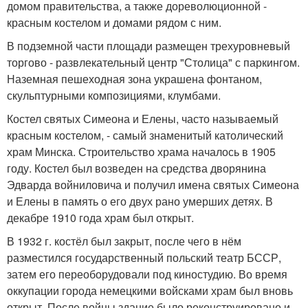
домом правительства, а также дореволюционной -
красным костелом и домами рядом с ним.
В подземной части площади размещен трехуровневый
торгово - развлекательный центр "Столица" с паркингом.
Наземная пешеходная зона украшена фонтаном,
скульптурными композициями, клумбами.
Костел святых Симеона и Елены, часто называемый
красным костелом, - самый знаменитый католический
храм Минска. Строительство храма началось в 1905
году. Костел был возведен на средства дворянина
Эдварда войниловича и получил имена святых Симеона
и Елены в память о его двух рано умерших детях. В
декабре 1910 года храм был открыт.
В 1932 г. костёл был закрыт, после чего в нём
разместился государственный польский театр БССР,
затем его переоборудовали под киностудию. Во время
оккупации города немецкими войсками храм был вновь
открыт. После войны здание было реконструировано и