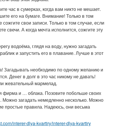
ите час в сумерках, когда вам никто не мешает.
шите его на бумаге. Внимание! Только в том
е сожгите свои записи. Только в том случае, если
те свечи. А когда мечта исполнится, сожгите эту
регу водоёма, глядя на воду, нужно загадать
раблик и запустить его в плавание. Лучше в этот
да! Загадывать необходимо по одному желанию и
ся. Денег в долг в это час никому не давать!
ли жевательный мармелад.
я фирма и … облака. Позовите побольше своих
я. Можно загадать немедленно несколько. Можно
кие простые правила. Надеюсь, они весьма
est.com/interer-dlya-kvartiry/interer-dlya-kvartiry