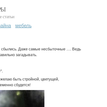
РЫ
е статьи
зайна
мебель
ия сбылись. Даже самые несбыточные …. Ведь
равильно загадывать.
".
желаю быть стройной, цветущей,
ременно сбудется!