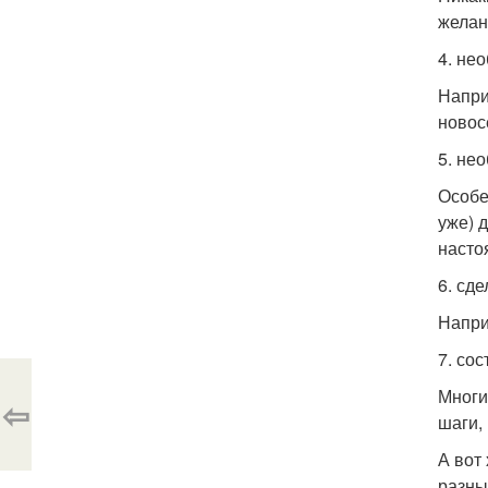
желан
4. не
Напри
новосе
5. не
Особе
уже) 
насто
6. сд
Напри
7. со
Многи
⇦
шаги,
А вот
разны