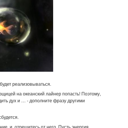
 будет реализовываться.
рщицей на океанский лайнер попасть! Поэтому,
дить дух и … - дополните фразу другими
сбудется.
ие, и. отрешитесь от него. Пусть энергия