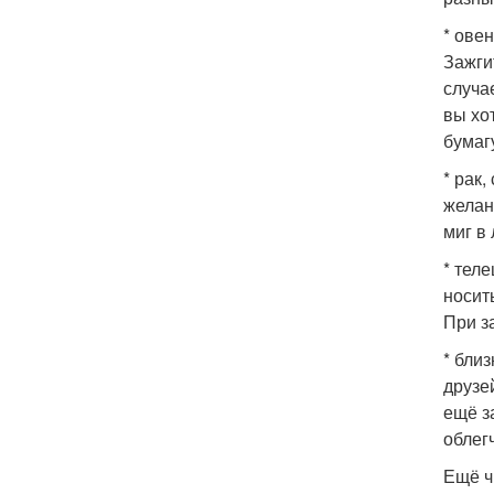
* ове
Зажги
случа
вы хо
бумаг
* рак
желан
миг в
* тел
носить
При з
* бли
друзе
ещё з
облег
Ещё ч