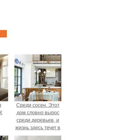
я
Среди сосен. Этот
К
дом словно вырос
среди деревьев, и
жизнь здесь течет в
собственном ритме