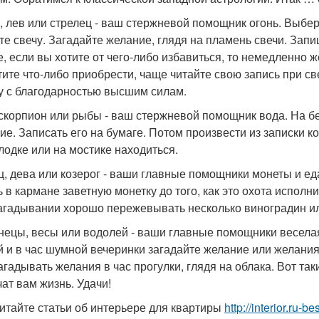
н, лев или стрелец - ваш стержневой помощник огонь. Выбер
те свечу. Загадайте желание, глядя на пламень свечи. Запи
е, если вы хотите от чего-либо избавиться, то немедленно ж
тите что-либо приобрести, чаще читайте свою запись при све
у с благодарностью высшим силам.
, скорпион или рыбы - ваш стержневой помощник вода. На бе
ие. Записать его на бумаге. Потом произвести из записки ко
 лодке или на мостике находиться.
ец, дева или козерог - ваши главные помощники монеты и е
 в кармане заветную монетку до того, как это охота исполнит
агадывании хорошо пережевывать несколько виноградин и
знецы, весы или водолей - ваши главные помощники весела
й и в час шумной вечеринки загадайте желание или желани
агадывать желания в час прогулки, глядя на облака. Вот та
чат вам жизнь. Удачи!
итайте статьи об интерьере для квартиры
http://interior.ru-b