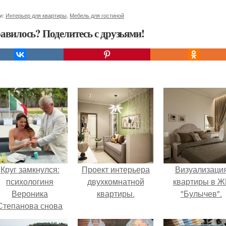
и:
Интерьер для квартиры
,
Мебель для гостиной
авилось? Поделитесь с друзьями!
Круг замкнулся:
Проект интерьера
Визуализаци
психологиня
двухкомнатной
квартиры в Ж
Вероника
квартиры.
"Булычев".
Степанова снова
вышла замуж за