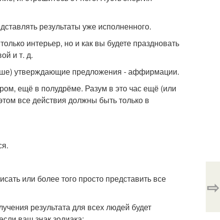
редставлять результаты уже исполненного.
олько интерьер, но и как вы будете праздновать
й и т. д.
лучше) утверждающие предложения - аффирмации.
ом, ещё в полудрёме. Разум в это час ещё (или
 этом все действия должны быть только в
ся.
сать или более того просто представить все
⇨
лучения результата для всех людей будет
если ваш знак зодиака: