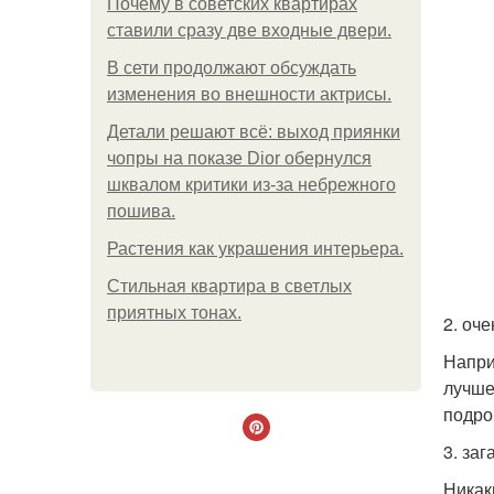
Почему в советских квартирах
ставили сразу две входные двери.
В сети продолжают обсуждать
изменения во внешности актрисы.
Детали решают всё: выход приянки
чопры на показе Dior обернулся
шквалом критики из-за небрежного
пошива.
Растения как украшения интерьера.
Стильная квартира в светлых
приятных тонах.
2. оч
Напри
лучше
подро
3. заг
Никак