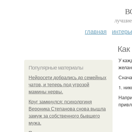
В
лучшие 
главная
интерь
Как
У каж
желан
Популярные материалы
Снача
Нейросети добрались до семейных
чатов, и теперь под угрозой
1. ни
мамины нервы.
Напри
Круг замкнулся: психологиня
привл
Вероника Степанова снова вышла
замуж за собственного бывшего
мужа.