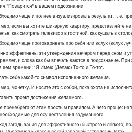
ия "Поварится" в вашем подсознании.
обходимо чаще и полнее визуализировать результат, т. е. п
мер, если вы хотите шикарную квартиру, представляйте не т
лье, как смотреть телевизор в гостиной, как кушать в столово
обходимо чаще проговаривать про себя или вслух (вслух 
нно эффективны эти утверждения вечером перед сном и утр
дремлет, и слова как бы впечатываются в подсознание. При
ящем времени: "Я Имею (Делаю) То-то и То-то".
елать себе какой-то символ исполненного желания.
мер, монетку. И носите это с собой, пока охота не исполнит
ставить проект достижения желаемого.
е пренебрегают этим простым правилом. А чего проще: напи
 необходимые для осуществления задуманного!
 ход загадывания для эффективного (быстрого и лёгкого) по
м. Обратимся к классической западной астрологии. Итак … 