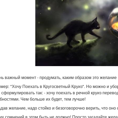
ень важный момент - продумать, каким образом это желание
мер: "Хочу Поехать в Кругосветный Круиз". Но можно и убо
 сформулировать так: - хочу поехать в речной круиз перево
бностями. Чем больше их будет, тем лучше!
адав желание, надо стойко и безоговорочно верить, что оно 
их сомнений в этом быть не должно! Просто загадайте желан