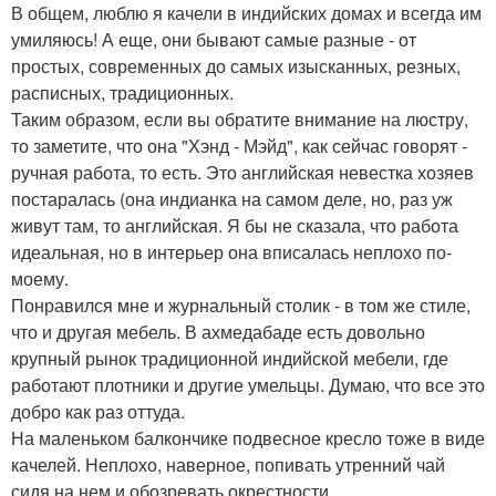
В общем, люблю я качели в индийских домах и всегда им
умиляюсь! А еще, они бывают самые разные - от
простых, современных до самых изысканных, резных,
расписных, традиционных.
Таким образом, если вы обратите внимание на люстру,
то заметите, что она "Хэнд - Мэйд", как сейчас говорят -
ручная работа, то есть. Это английская невестка хозяев
постаралась (она индианка на самом деле, но, раз уж
живут там, то английская. Я бы не сказала, что работа
идеальная, но в интерьер она вписалась неплохо по-
моему.
Понравился мне и журнальный столик - в том же стиле,
что и другая мебель. В ахмедабаде есть довольно
крупный рынок традиционной индийской мебели, где
работают плотники и другие умельцы. Думаю, что все это
добро как раз оттуда.
На маленьком балкончике подвесное кресло тоже в виде
качелей. Неплохо, наверное, попивать утренний чай
сидя на нем и обозревать окрестности.