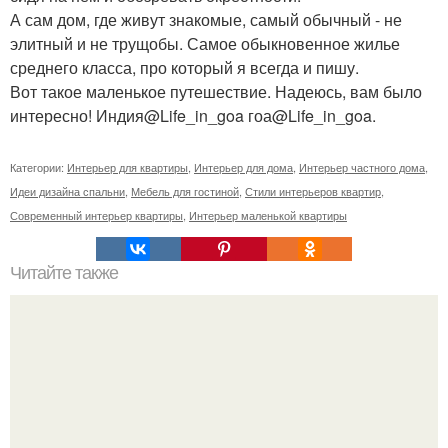
А сам дом, где живут знакомые, самый обычный - не
элитный и не трущобы. Самое обыкновенное жилье
среднего класса, про который я всегда и пишу.
Вот такое маленькое путешествие. Надеюсь, вам было
интересно! Индия@Life_in_goa гоа@Life_in_goa.
Категории:
Интерьер для квартиры
,
Интерьер для дома
,
Интерьер частного дома
,
Идеи дизайна спальни
,
Мебель для гостиной
,
Стили интерьеров квартир
,
Современный интерьер квартиры
,
Интерьер маленькой квартиры
Читайте также