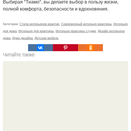
Выбирая "Тиамо", вы делаете выбор в пользу жизни,
полной комфорта, безопасности и вдохновения.
Категории:
Стили интерьеров квартир
,
Современный интерьер квартиры
,
Интерьер
для дома
,
Интерьер для квартиры
,
Интерьер квартиры студии
,
Дизайн интерьера
дома
,
Идеи дизайна
,
Детская мебель
Читайте также
Ваза из бутылки. Приступаем к уроку