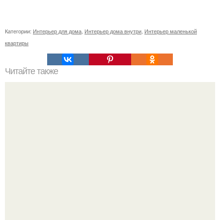
Категории:
Интерьер для дома
,
Интерьер дома внутри
,
Интерьер маленькой
квартиры
Читайте также
Поделки на Новый год в детский сад 2024.