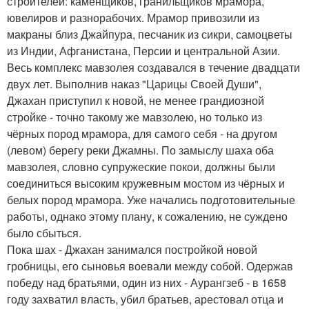
строителей: каменщиков, гранильщиков мрамора,
ювелиров и разнорабочих. Мрамор привозили из
макраны близ Джайпура, песчаник из сикри, самоцветы
из Индии, Афганистана, Персии и центральной Азии.
Весь комплекс мавзолея создавался в течение двадцати
двух лет. Выполнив наказ "Царицы Своей Души",
Джахан приступил к новой, не менее грандиозной
стройке - точно такому же мавзолею, но только из
чёрных пород мрамора, для самого себя - на другом
(левом) берегу реки Джамны. По замыслу шаха оба
мавзолея, словно супружеские покои, должны были
соединиться высоким кружевным мостом из чёрных и
белых пород мрамора. Уже начались подготовительные
работы, однако этому плану, к сожалению, не суждено
было сбыться.
Пока шах - Джахан занимался постройкой новой
гробницы, его сыновья воевали между собой. Одержав
победу над братьями, один из них - Аурангзеб - в 1658
году захватил власть, убил братьев, арестовал отца и