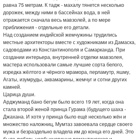
равна 75 метрам. К тадж - махалу тянется несколько
дорожек, между ними в бассейнах вода, в ней
отражается сначала весь мавзолей, а по мере
приближения - отдельные его детали.
Над созданием индийской жемчужины трудились
местные архитекторы вместе с художниками из Дамаска,
садоводами из Константинополя и Самарканда. При
создании интерьера, внутренней отделки мавзолея,
мастера использовали самые лучшие сорта белого,
изредка жёлтого и чёрного мрамора, перламутр, яшму,
Агаты, изумруды, аквамарины, жемчуг и сотни других
камней.
Царица души.
Арджуманд бано бегум было всего 19 лет, когда она
стала второй женой принца Гурама (будущего шаха -
Джахана. И хотя у принца было ещё несколько жён и
множество наложниц, Мумтаз завоевала сердце своего
мужа и безраздельно владела им до конца его дней. Это
была любовь необыкновенно романтическая и