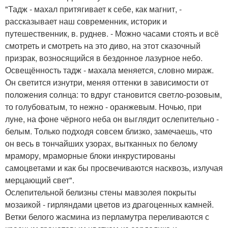
"Тадж - махал притягивает к себе, как магнит, -
рассказывает наш современник, историк и
путешественник, в. руднев. - Можно часами стоять и всё
смотреть и смотреть на это диво, на этот сказочный
призрак, возносящийся в бездонное лазурное небо.
Освещённость тадж - махала меняется, словно мираж.
Он светится изнутри, меняя оттенки в зависимости от
положения солнца: то вдруг становится светло-розовым,
то голубоватым, то нежно - оранжевым. Ночью, при
луне, на фоне чёрного неба он выглядит ослепительно -
белым. Только подходя совсем близко, замечаешь, что
он весь в тончайших узорах, вытканных по белому
мрамору, мраморные блоки инкрустированы
самоцветами и как бы просвечиваются насквозь, излучая
мерцающий свет".
Ослепительной белизны стены мавзолея покрыты
мозаикой - гирляндами цветов из драгоценных камней.
Ветки белого жасмина из перламутра переливаются с