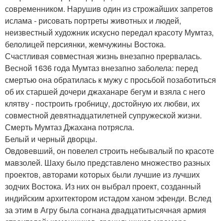
современником. Нарушив один из строжайших запретов
ислама - рисовать портреты животных и людей,
неизвестный художник искусно передал красоту Мумтаз,
белолицей персиянки, жемчужины Востока.
Счастливая совместная жизнь внезапно прервалась.
Весной 1636 года Мумтаз внезапно заболела: перед
смертью она обратилась к мужу с просьбой позаботиться
об их старшей дочери джаханаре бегум и взяла с него
клятву - построить гробницу, достойную их любви, их
совместной девятнадцатилетней супружеской жизни.
Смерть Мумтаз Джахана потрясла.
Белый и черный дворцы.
Овдовевший, он повелел строить небывалый по красоте
мавзолей. Шаху было представлено множество разных
проектов, авторами которых были лучшие из лучших
зодчих Востока. Из них он выбрал проект, созданный
индийским архитектором истадом ханом эфенди. Вслед
за этим в Агру была согнана двадцатитысячная армия