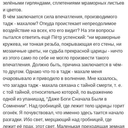
зелёными гирляндами, сплетениями мраморных листьев
и цветов.
В чём заключается сила впечатления, производимого
тадж - махалом? Откуда проистекает непреодолимое
воздействие на всех, кто его видит? На эти вопросы
пытался ответить ещё Пётр успенский: "ни мраморные
кружева, ни тонкая резьба, покрывающая его стены, ни
мозаичные цветы, ни судьба прекрасной царицы - ничто
из этого само по себе не могло произвести такого
впечатления. Должно быть, причина заключается в чём-
то другом. Однако что-то в тадж - махале меня
очаровывало и приводило в волнение. Мне казалось,
что загадка тадж - махала связана с тайной смерти, т. е.
с той тайной, относительно которой, по выражению
одной из упанишад, "Даже Боги Сначала Были в
Сомнении". Над гробницей, где лежит тело царицы горит
огонёк. Я почувствовал, что именно здесь таится начало
разгадки. Ибо свет, мерцающий над гробницей, где
лежит её прах, этот свет. Маленькая преходящая земная