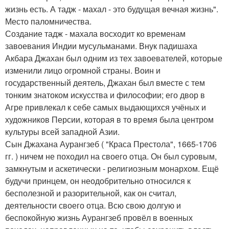
жизнь есть. А тадж - махал - это будущая вечная жизнь".
Место паломничества.
Создание тадж - махала восходит ко временам
завоевания Индии мусульманами. Внук падишаха
Акбара Джахан был одним из тех завоевателей, которые
изменили лицо огромной страны. Воин и
государственный деятель, Джахан был вместе с тем
тонким знатоком искусства и философии; его двор в
Агре привлекал к себе самых выдающихся учёных и
художников Персии, которая в то время была центром
культуры всей западной Азии.
Сын Джахана Аурангзеб ( "Краса Престола", 1665-1706
гг. ) ничем не походил на своего отца. Он был суровым,
замкнутым и аскетически - религиозным монархом. Ещё
будучи принцем, он неодобрительно относился к
бесполезной и разорительной, как он считал,
деятельности своего отца. Всю свою долгую и
беспокойную жизнь Аурангзеб провёл в военных