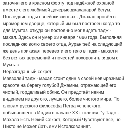
заточил его в красном форту под надёжной охраной
вместе с его любимой дочерью джаханарой бегум.
Последние годы своей жизни шах - Джахан провёл в
мраморном дворце, который им был построен когда-то
для Мумтаз, откуда он постоянно мог видеть тадж -
махал. Здесь он и умер 23 января 1666 года. Выполняя
последнюю волю своего отца, Аурангзеб на следующий
же день приказал перевезти его тело в тадж - махал и
без всяких церемоний и почестей похоронить рядом с
Мумтаз.
Неразгаданный секрет.
Мавзолей тадж - махал стоит один в своей невыразимой
красоте на берегу голубой Джамны, отражающей его
чистый, горделивый облик. Он предстаёт неким
видением из другого, лучшего, более чистого мира. По
словам русского философа Петра успенского,
побывавшего в Индии в начале XX столетия, "у Тадж -
Махала Есть Некий Секрет, Который Чувствуют все, но
Никто не Может Дать ему Истолкования".