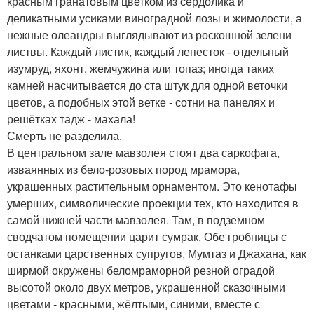
красным гранатовым цветком из сердолика и
деликатными усиками виноградной лозы и жимолости, а
нежные олеандры выглядывают из роскошной зелени
листвы. Каждый листик, каждый лепесток - отдельный
изумруд, яхонт, жемчужина или топаз; иногда таких
камней насчитывается до ста штук для одной веточки
цветов, а подобных этой ветке - сотни на панелях и
решётках тадж - махала!
Смерть не разделила.
В центральном зале мавзолея стоят два саркофага,
изваянных из бело-розовых пород мрамора,
украшенных растительным орнаментом. Это кенотафы
умерших, символические проекции тех, кто находится в
самой нижней части мавзолея. Там, в подземном
сводчатом помещении царит сумрак. Обе гробницы с
останками царственных супругов, Мумтаз и Джахана, как
ширмой окружены беломраморной резной оградой
высотой около двух метров, украшенной сказочными
цветами - красными, жёлтыми, синими, вместе с