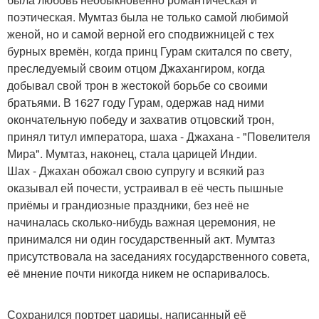
поэтическая. Мумтаз была не только самой любимой
женой, но и самой верной его сподвижницей с тех
бурных времён, когда принц Гурам скитался по свету,
преследуемый своим отцом Джахангиром, когда
добывал свой трон в жестокой борьбе со своими
братьями. В 1627 году Гурам, одержав над ними
окончательную победу и захватив отцовский трон,
принял титул императора, шаха - Джахана - "Повелителя
Мира". Мумтаз, наконец, стала царицей Индии.
Шах - Джахан обожал свою супругу и всякий раз
оказывал ей почести, устраивал в её честь пышные
приёмы и грандиозные праздники, без неё не
начиналась сколько-нибудь важная церемония, не
принимался ни один государственный акт. Мумтаз
присутствовала на заседаниях государственного совета,
её мнение почти никогда никем не оспаривалось.
Сохранился портрет царицы, написанный её