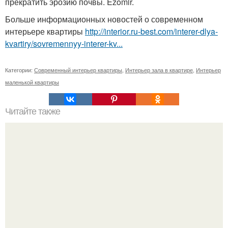
прекратить эрозию почвы. Ezomir.
Больше информационных новостей о современном
интерьере квартиры
http://interior.ru-best.com/interer-dlya-
kvartiry/sovremennyy-interer-kv...
Категории:
Современный интерьер квартиры
,
Интерьер зала в квартире
,
Интерьер
маленькой квартиры
Читайте также
Отопление: подход к планировке дома.