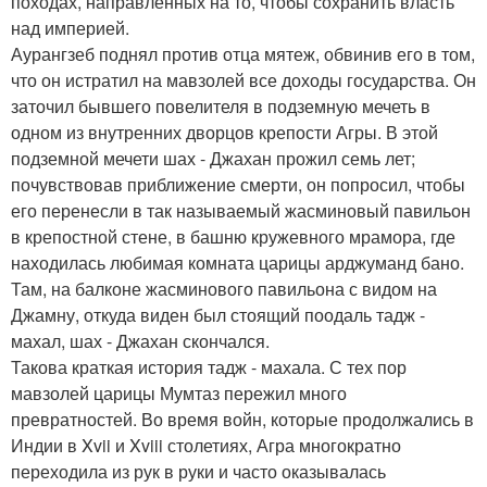
походах, направленных на то, чтобы сохранить власть
над империей.
Аурангзеб поднял против отца мятеж, обвинив его в том,
что он истратил на мавзолей все доходы государства. Он
заточил бывшего повелителя в подземную мечеть в
одном из внутренних дворцов крепости Агры. В этой
подземной мечети шах - Джахан прожил семь лет;
почувствовав приближение смерти, он попросил, чтобы
его перенесли в так называемый жасминовый павильон
в крепостной стене, в башню кружевного мрамора, где
находилась любимая комната царицы арджуманд бано.
Там, на балконе жасминового павильона с видом на
Джамну, откуда виден был стоящий поодаль тадж -
махал, шах - Джахан скончался.
Такова краткая история тадж - махала. С тех пор
мавзолей царицы Мумтаз пережил много
превратностей. Во время войн, которые продолжались в
Индии в Xvii и Xviii столетиях, Агра многократно
переходила из рук в руки и часто оказывалась