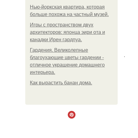
Нью-йоркская квартира, которая
больше похожа на частный музей.
Игры с пространством двух
архитекторов: японца эири ота и
канадки Ирен гардпуа.
Гардения. Великолепные
.
благоухающие цветы гардении -
отличное украшение домашнего
интерьера.
Как вырастить банан дома.