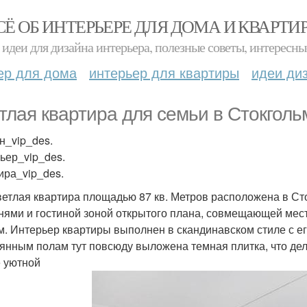
СЁ ОБ ИНТЕРЬЕРЕ ДЛЯ ДОМА И КВАРТИ
идеи для дизайна интерьера, полезные советы, интересны
ер для дома
интерьер для квартиры
идеи ди
тлая квартира для семьи в Стокголь
н_vip_des.
ьер_vip_des.
ира_vip_des.
ветлая квартира площадью 87 кв. Метров расположена в Ст
нями и гостиной зоной открытого плана, совмещающей мес
м. Интерьер квартиры выполнен в скандинавском стиле с е
янным полам тут повсюду выложена темная плитка, что дел
 уютной