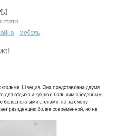
РЫ
е статьи
зайна
мебель
ме!
окгольме, Швеция. Она представлена двумя
то для отдыха и кухню с большим обеденным
го белоснежными стенами, но на смену
ает резиденцию более современной, но не