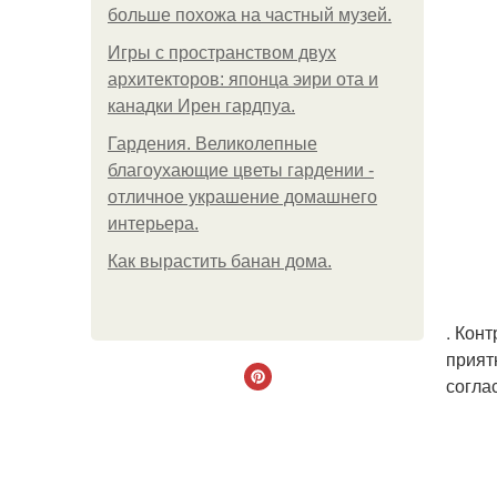
больше похожа на частный музей.
Игры с пространством двух
архитекторов: японца эири ота и
канадки Ирен гардпуа.
Гардения. Великолепные
благоухающие цветы гардении -
отличное украшение домашнего
интерьера.
Как вырастить банан дома.
. Кон
прият
согла