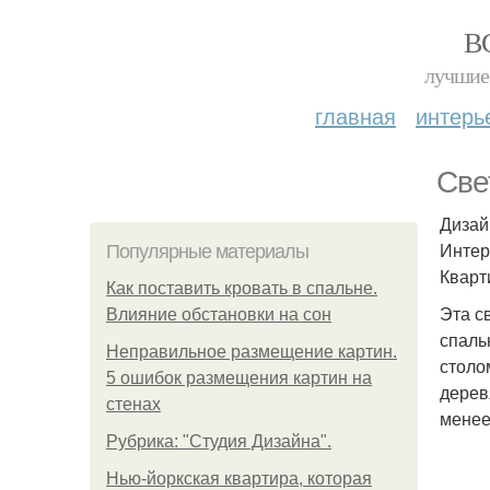
В
лучшие 
главная
интерь
Све
Дизай
Интер
Популярные материалы
Кварт
Как поставить кровать в спальне.
Эта с
Влияние обстановки на сон
спаль
Неправильное размещение картин.
столо
5 ошибок размещения картин на
дерев
стенах
менее
Рубрика: "Студия Дизайна".
Нью-йоркская квартира, которая