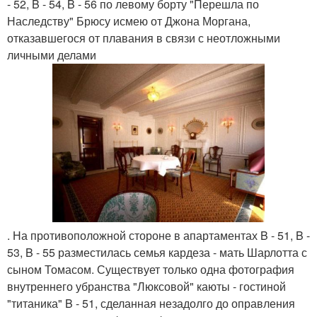
- 52, B - 54, B - 56 по левому борту "Перешла по
Наследству" Брюсу исмею от Джона Моргана,
отказавшегося от плавания в связи с неотложными
личными делами
. На противоположной стороне в апартаментах B - 51, B -
53, B - 55 разместилась семья кардеза - мать Шарлотта с
сыном Томасом. Существует только одна фотография
внутреннего убранства "Люксовой" каюты - гостиной
"титаника" B - 51, сделанная незадолго до оправления