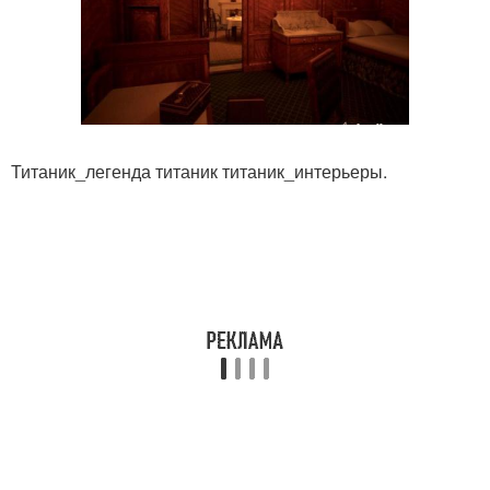
Титаник_легенда титаник титаник_интерьеры.