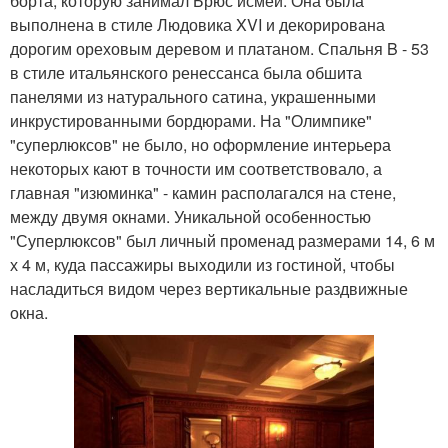
борта, которую занимал Брюс исмей. Она была
выполнена в стиле Людовика XVI и декорирована
дорогим ореховым деревом и платаном. Спальня B - 53
в стиле итальянского ренессанса была обшита
панелями из натурального сатина, украшенными
инкрустированными бордюрами. На "Олимпике"
"суперлюксов" не было, но оформление интерьера
некоторых кают в точности им соответствовало, а
главная "изюминка" - камин располагался на стене,
между двумя окнами. Уникальной особенностью
"Суперлюксов" был личный променад размерами 14, 6 м
х 4 м, куда пассажиры выходили из гостиной, чтобы
насладиться видом через вертикальные раздвижные
окна.