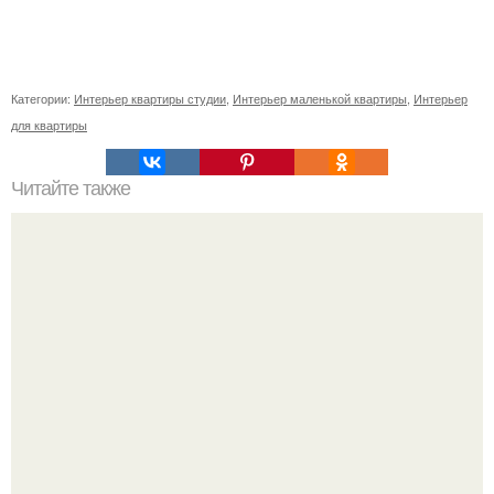
Категории:
Интерьер квартиры студии
,
Интерьер маленькой квартиры
,
Интерьер
для квартиры
Читайте также
Неправильное размещение картин. 5 ошибок
размещения картин на стенах