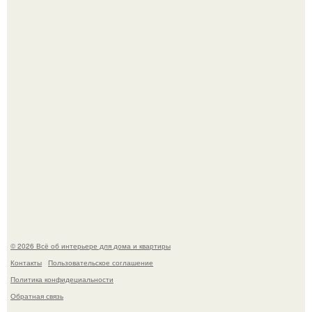
Это жилой комплекс в Париже, в пригороде нуази - ле -
гран.
В Японии бесплатно раздают дома самураев - звучит как
план на новую жизнь.
© 2026 Всё об интерьере для дома и квартиры
Контакты
Пользовательское соглашение
Политика конфидециальности
Обратная связь