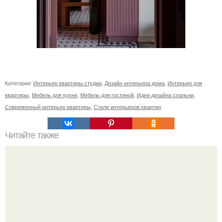
Категории:
Интерьер квартиры студии
,
Дизайн интерьера дома
,
Интерьер для
квартиры
,
Мебель для кухни
,
Мебель для гостиной
,
Идеи дизайна спальни
,
Современный интерьер квартиры
,
Стили интерьеров квартир
Читайте также