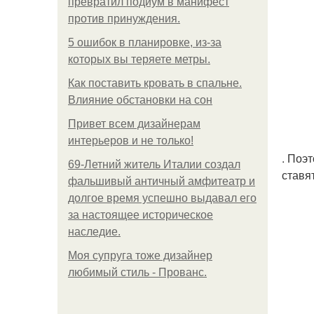
превратил подиум в манифест
против принуждения.
5 ошибок в планировке, из-за
которых вы теряете метры.
Как поставить кровать в спальне.
Влияние обстановки на сон
Привет всем дизайнерам
интерьеров и не только!
. Поэ
69-Летний житель Италии создал
ставя
фальшивый античный амфитеатр и
долгое время успешно выдавал его
за настоящее историческое
наследие.
Моя супруга тоже дизайнер
любимый стиль - Прованс.