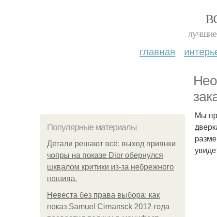
В
лучшие 
главная
интерь
Нео
зак
Мы пр
дверк
Популярные материалы
разме
Детали решают всё: выход приянки
увиде
чопры на показе Dior обернулся
шквалом критики из-за небрежного
пошива.
Невеста без права выбора: как
показ Samuel Cirnansck 2012 года