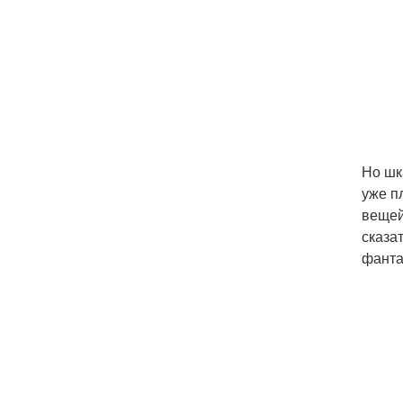
Но шк
уже п
вещей
сказа
фанта