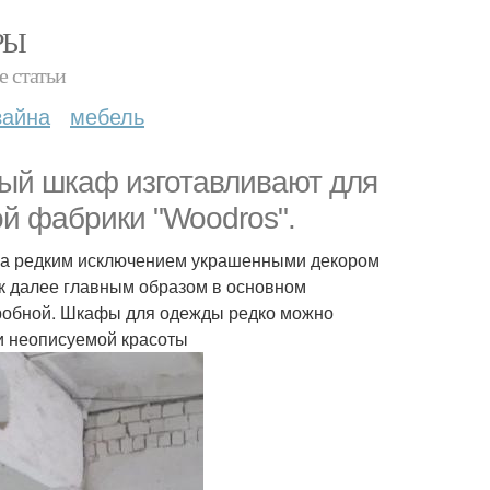
РЫ
е статьи
зайна
мебель
ый шкаф изготавливают для
й фабрики "Woodros".
за редким исключением украшенными декором
ак далее главным образом в основном
деробной. Шкафы для одежды редко можно
ли неописуемой красоты