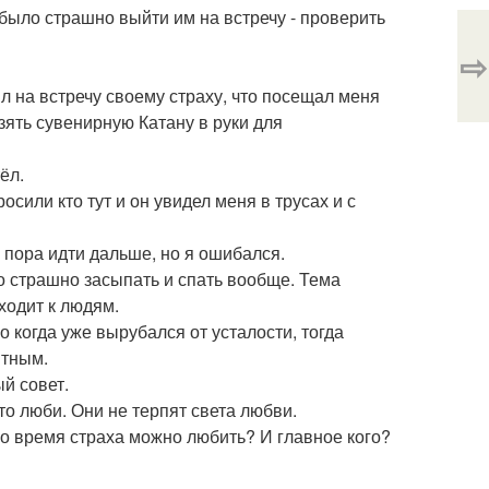
 было страшно выйти им на встречу - проверить
⇨
л на встречу своему страху, что посещал меня
зять сувенирную Катану в руки для
ёл.
осили кто тут и он увидел меня в трусах и с
, пора идти дальше, но я ошибался.
 страшно засыпать и спать вообще. Тема
ходит к людям.
о когда уже вырубался от усталости, тогда
итным.
й совет.
сто люби. Они не терпят света любви.
 во время страха можно любить? И главное кого?