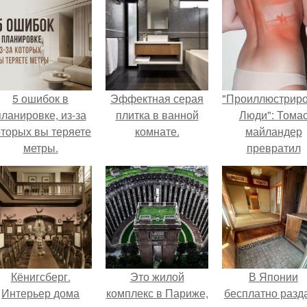
5 ошибок в
Эффектная серая
"Проиллюстрир
планировке, из-за
плитка в ванной
Люди": Тома
оторых вы теряете
комнате.
майландер
метры.
превратил
солнечные ожог
арт - объект.
Кёнигсберг.
Это жилой
В Японии
Интерьер дома
комплекс в Париже,
бесплатно разд