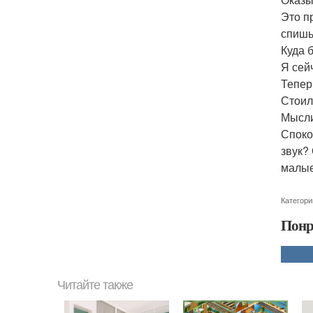
Это п
спишь
Куда 
Я сейч
Тепер
Стоило
Мысли
Споко
звук?
малые
Категори
Понр
Читайте также