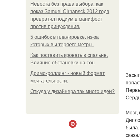
Невеста без права выбора: как
показ Samuel Cirnansck 2012 года
превратил подиум в манифест
против принуждения.
5 ошибок в планировке, из-за
которых вы теряете метры.
Как поставить кровать в спальне.
Влияние обстановки на сон
Дримскроллинг - новый формат
Засып
мечтательности.
попас
Первы
Откуда у дизайнера так много идей?
Сердц
Мозг,
Дипло
была.
сказа