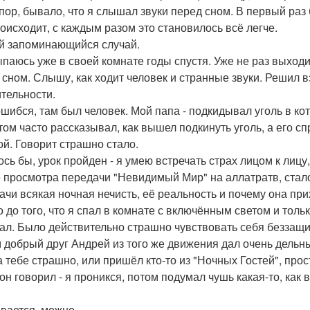
 пор, бывало, что я слышал звуки перед сном. В первый раз
роисходит, с каждым разом это становилось всё легче.
 запоминающийся случай.
паюсь уже в своей комнате годы спустя. Уже не раз выходи
 сном. Слышу, как ходит человек и странные звуки. Решил в
тельности.
ошибся, там был человек. Мой папа - подкидывал уголь в кот
ом часто рассказывал, как вышел подкинуть уголь, а его спр
й. Говорит страшно стало.
ось бы, урок пройден - я умею встречать страх лицом к лицу
 просмотра передачи "Невидимый Мир" на аллатратв, стало
ачи всякая ночная нечисть, её реальность и почему она при
 до того, что я спал в комнате с включённым светом и тольк
ал. Было действительно страшно чувствовать себя беззащ
 добрый друг Андрей из того же движения дал очень дельны
да тебе страшно, или пришёл кто-то из "Ночных Гостей", про
 он говорил - я проникся, потом подумал чушь какая-то, как
вается, можно.