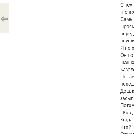
С тех
что п
⇦
Самый
Просы
перед
внуши
Я не 
Он пот
шашко
Казал
После
перед
Дошло
засып
Потом
- Ког
Когда
Что?
Оказы