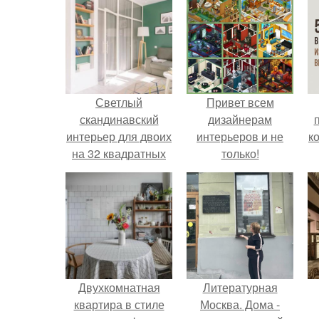
Светлый
Привет всем
скандинавский
дизайнерам
интерьер для двоих
интерьеров и не
к
на 32 квадратных
только!
метрах.
Двухкомнатная
Литературная
квартира в стиле
Москва. Дома -