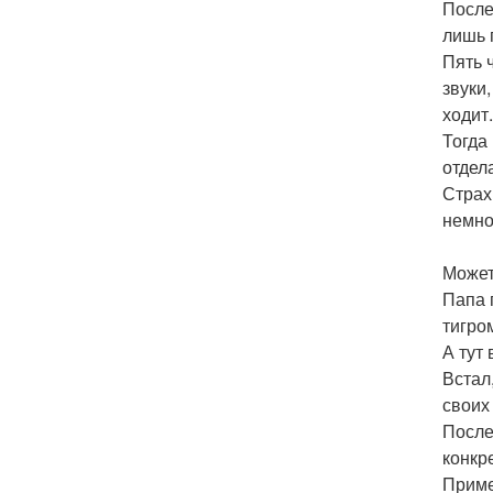
После
лишь 
Пять 
звуки
ходит.
Тогда
отдел
Страх
немно
Может
Папа 
тигро
А тут
Встал
своих
После
конкр
Приме