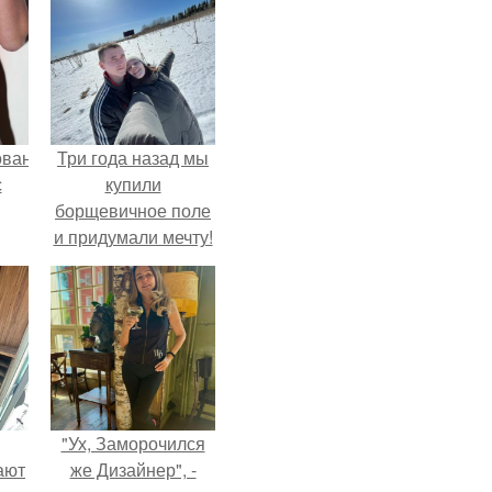
ованные
Три года назад мы
с
купили
борщевичное поле
и придумали мечту!
и в
"Ух, Заморочился
ают
же Дизайнер", -