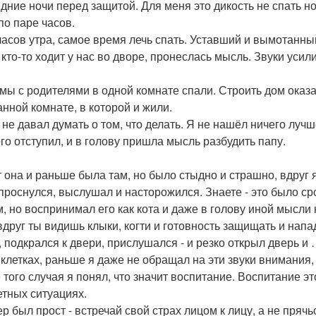
дние ночи перед защитой. Для меня это дикость не спать но
по паре часов.
часов утра, самое время лечь спать. Уставший и вымотанны
, кто-то ходит у нас во дворе, пронеслась мысль. Звуки уси
 мы с родителями в одной комнате спали. Строить дом оказ
анной комнате, в которой и жили.
 не давал думать о том, что делать. Я не нашёл ничего лучш
го отступил, и в голову пришла мысль разбудить папу.
 она и раньше была там, но было стыдно и страшно, вдруг
проснулся, выслушал и насторожился. Знаете - это было ср
м, но воспринимал его как кота и даже в голову иной мысли
 вдруг ты видишь клыки, когти и готовность защищать и напа
, подкрался к двери, прислушался - и резко открыл дверь и
 клетках, раньше я даже не обращал на эти звуки внимания,
 того случая я понял, что значит воспитание. Воспитание эт
етных ситуациях.
р был прост - встречай свой страх лицом к лицу, а не прячь