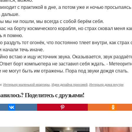
риходит с практикой в дне, а потом уже и ночью просыпаясь
 дальше.
бы мы ни пошли, мы всегда с собой берём себя.
ас на борту космического корабля, но страх сковал меня как
ь я помню.
 раздуть тот огонёк, что постоянно тлеет внутри, как страх 
 начали течь иначе.
йно встаю и ищу источник звука. Оказывается, звук раздаётс
 Ответ борт компьютера не заставил себя ждать. - Метеорит
 не могут быть им отражены. Пора под звуки дождя спать.
и:
Интерьер маленькой квартиры
,
Идеи дизайна прихожей
,
Интерьер дома внутри
авилось? Поделитесь с друзьями!