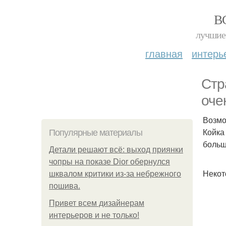
В
лучшие 
главная
интерь
Стр
оче
Возмо
Койка
Популярные материалы
больш
Детали решают всё: выход приянки
чопры на показе Dior обернулся
Некот
шквалом критики из-за небрежного
пошива.
Привет всем дизайнерам
интерьеров и не только!