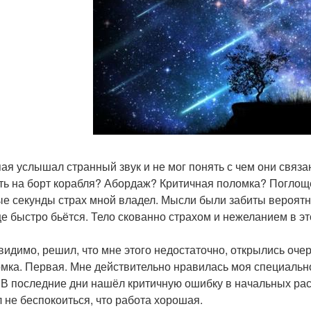
ая услышал странный звук и не мог понять с чем они связан
ть на борт корабля? Абордаж? Критичная поломка? Погло
е секунды страх мной владел. Мысли были забиты вероятны
е быстро бьётся. Тело скованно страхом и нежеланием в эт
 видимо, решил, что мне этого недостаточно, открылись оч
мка. Первая. Мне действительно нравилась моя специально
 В последние дни нашёл критичную ошибку в начальных расч
л не беспокоиться, что работа хорошая.