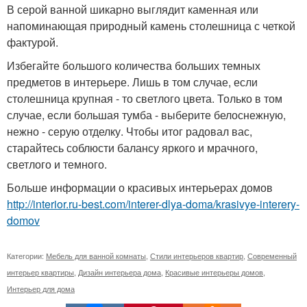
В серой ванной шикарно выглядит каменная или
напоминающая природный камень столешница с четкой
фактурой.
Избегайте большого количества больших темных
предметов в интерьере. Лишь в том случае, если
столешница крупная - то светлого цвета. Только в том
случае, если большая тумба - выберите белоснежную,
нежно - серую отделку. Чтобы итог радовал вас,
старайтесь соблюсти балансу яркого и мрачного,
светлого и темного.
Больше информации о красивых интерьерах домов
http://interior.ru-best.com/interer-dlya-doma/krasivye-interery-
domov
Категории:
Мебель для ванной комнаты
,
Стили интерьеров квартир
,
Современный
интерьер квартиры
,
Дизайн интерьера дома
,
Красивые интерьеры домов
,
Интерьер для дома