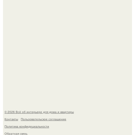
Визуализация квартиры в ЖК "Булычев".
Откуда у дизайнера так много идей?
© 2026 Всё об интерьере для дома и квартиры
Контакты
Пользовательское соглашение
Политика конфидециальности
Обратная связь