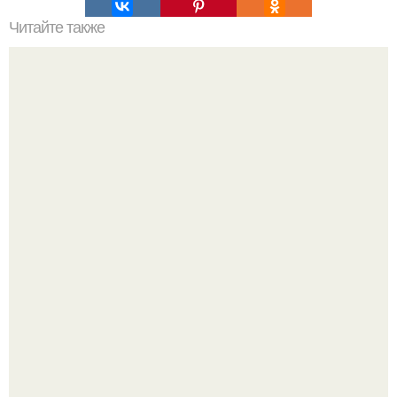
Читайте также
Деревянные лестницы своими руками.
В этом просторном пентхаусе с шестью спальнями
Александр Бирман живет со своей семьей.