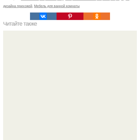
дизайна прихожей
,
Мебель для ванной комнаты
Читайте также
Что нужно сделать въезжая в новую квартиру. Приметы
и ритуалы при новоселье