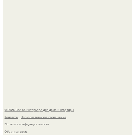
Стильная квартира в светлых приятных тонах.
Преображение в ванной на ул. генерала Григорова, д.
36!
© 2026 Всё об интерьере для дома и квартиры
Контакты
Пользовательское соглашение
Политика конфидециальности
Обратная связь