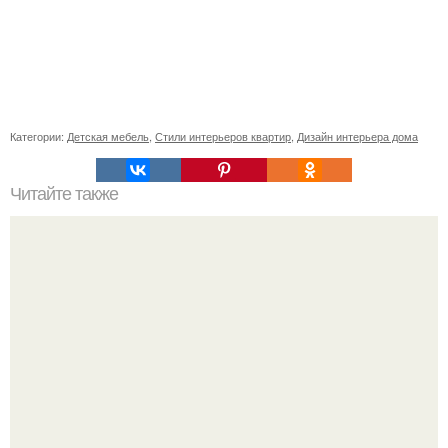
Категории:
Детская мебель
,
Стили интерьеров квартир
,
Дизайн интерьера дома
Читайте также
Вся неправда о "Горбатом": развенчиваем мифы и мы
реабилитируем запорожец.