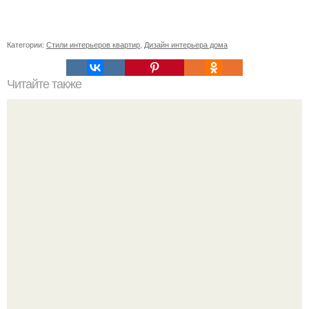
Категории:
Стили интерьеров квартир
,
Дизайн интерьера дома
Читайте также
Carlex Design осовременил интерьер Ford Mustang 1967
года.