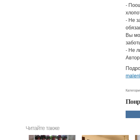
- Поо
хлопо
- Не 
обяза
Вы мо
забот
- Не 
Автор
Подро
malenk
Категори
Понр
Читайте также