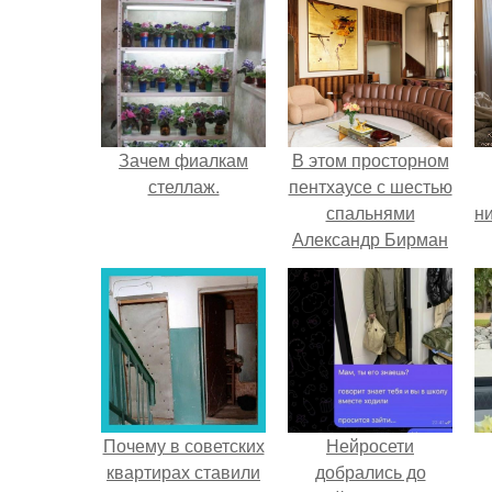
Зачем фиалкам
В этом просторном
стеллаж.
пентхаусе с шестью
спальнями
ни
Александр Бирман
живет со своей
семьей.
Почему в советских
Нейросети
квартирах ставили
добрались до