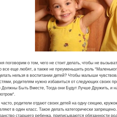
ня поговорим о том, чего не стоит делать, чтобы не вызыва
го все еще любят, а также не преуменьшить роль "Маленьког
делать нельзя в воспитании детей? Чтобы малыши чувство
стями, родителям нужно избавиться от следующих своих пр
и Должны Быть Вместе, Тогда они Будут Лучше Дружить, и н
отром".
 часто, родители отдают своих детей на одну секцию, кружок 
вляют в один класс. Такое делать категорически запрещено
ранство старшего ребенка, приписываются обязанности роди