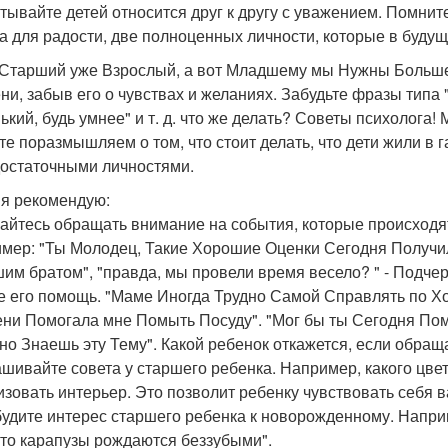
тывайте детей относится друг к другу с уважением. Помните,
а для радости, две полноценных личности, которые в будущ
Старший уже Взрослый, а вот Младшему мы Нужны Больше"
ни, забыв его о чувствах и желаниях. Забудьте фразы типа 
ький, будь умнее" и т. д. что же делать? Советы психолога! 
те поразмышляем о том, что стоит делать, что дети жили в
остаточными личностями.
, я рекомендую:
райтесь обращать внимание на события, которые происходят
мер: "Ты Молодец, Такие Хорошие Оценки Сегодня Получил"
им братом", "правда, мы провели время весело? " - Подче
е его помощь. "Маме Иногда Трудно Самой Справлять по Хо
ни Помогала мне Помыть Посуду". "Мог бы ты Сегодня Помо
но Знаешь эту Тему". Какой ребенок откажется, если обраща
ашивайте совета у старшего ребенка. Например, какого цвет
изовать интерьер. Это позволит ребенку чувствовать себя
будите интерес старшего ребенка к новорожденному. Напри
что карапузы рождаются беззубыми".