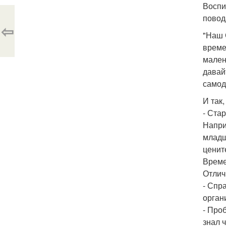
Воспи
повод
⇦
"Наш 
време
мален
давай
самод
И так
- Ста
Напри
младш
ценит
Време
Отлич
- Спр
орган
- Про
знал 