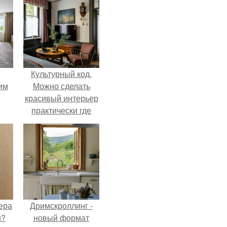
Культурный код.
им
Можно сделать
красивый интерьер
практически где
ным
угодно.
ера
Дримскроллинг -
й?
новый формат