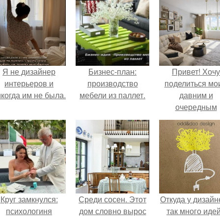
Я не дизайнер
Бизнес-план:
Привет! Хочу
интерьеров и
производство
поделиться мо
когда им не была.
мебели из паллет.
давним и
очередным
неопубликован
проектом.
Круг замкнулся:
Среди сосен. Этот
Откуда у дизайн
психологиня
дом словно вырос
так много иде