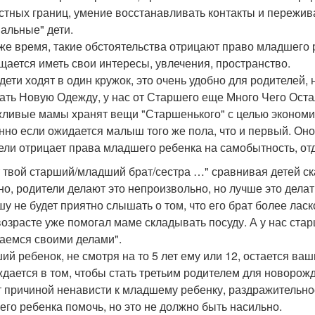
стных границ, умение восстанавливать контакты и пережи
альные" дети.
 же время, такие обстоятельства отрицают право младшего р
щается иметь свои интересы, увлечения, пространство.
 дети ходят в один кружок, это очень удобно для родителей,
ать Новую Одежду, у нас от Старшего еще Много Чего Оста
ливые мамы хранят вещи "Старшенького" с целью экономии,
нно если ожидается малыш того же пола, что и первый. Он
ели отрицает права младшего ребенка на самобытность, отд
т твой старший/младший брат/сестра …" сравнивая детей с
но, родители делают это непроизвольно, но лучше это дела
у не будет приятно слышать о том, что его брат более ласк
возрасте уже помогал маме складывать посуду. А у нас ста
аемся своими делами".
ий ребенок, не смотря на то 5 лет ему или 12, остается ва
ждается в том, чтобы стать третьим родителем для новорож
т причиной ненависти к младшему ребенку, раздражительнос
его ребенка помочь, но это не должно быть насильно.