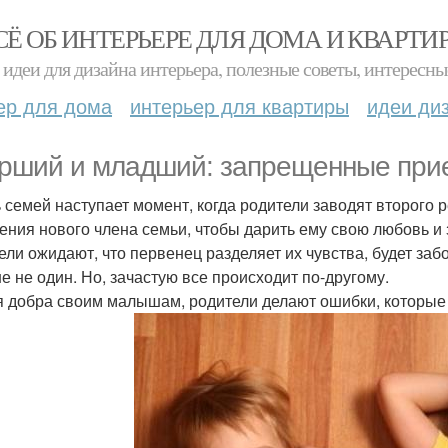
СЁ ОБ ИНТЕРЬЕРЕ ДЛЯ ДОМА И КВАРТИ
идеи для дизайна интерьера, полезные советы, интересны
ер для дома
интерьер для квартиры
идеи ди
рший и младший: запрещенные прие
 семей наступает момент, когда родители заводят второго 
ения нового члена семьи, чтобы дарить ему свою любовь и 
ели ожидают, что первенец разделяет их чувства, будет забо
е не один. Но, зачастую все происходит по-другому.
 добра своим малышам, родители делают ошибки, которые 