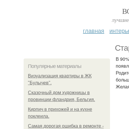
В
лучшие 
главная
интерь
Ста
В 90%
появл
Популярные материалы
Родит
Визуализация квартиры в ЖК
больш
"Булычев".
Желая
Сказочный дом художницы в
провинции фландрия, Бельгия.
Кирпич в прихожей и на кухне
поклеила.
Самая дорогая ошибка в ремонте -