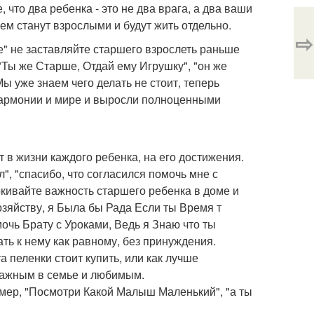
 что два ребенка - это не два врага, а два ваши
ем станут взрослыми и будут жить отдельно.
⇨
 не заставляйте старшего взрослеть раньше
"Ты же Старше, Отдай ему Игрушку", "он же
Мы уже знаем чего делать не стоит, теперь
 гармонии и мире и выросли полноценными
 в жизни каждого ребенка, на его достижения.
, "спасибо, что согласился помочь мне с
ркивайте важность старшего ребенка в доме и
зяйству, я Была бы Рада Если ты Время т
чь Брату с Уроками, Ведь я Знаю что ты
ть к нему как равному, без принуждения.
а пеленки стоит купить, или как лучше
 важным в семье и любимым.
мер, "Посмотри Какой Малыш Маленький", "а ты