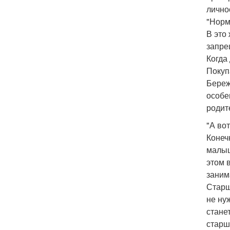
лично
"Норм
В это
запре
Когда
Покуп
Береж
особе
родит
"А во
Конеч
малыш
этом 
заним
Старш
не ну
стане
старш