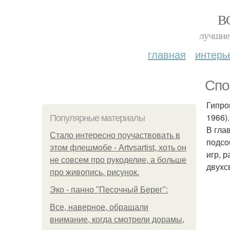
В
лучшие 
главная
интерь
Спо
Гипро
1966).
Популярные материалы
В гла
Стало интересно поучаствовать в
подсо
этом флешмобе - Artvsartist, хоть он
игр, 
не совсем про рукоделие, а больше
двухс
про живопись, рисунок.
Эко - панно "Песочный Берег":
Все, наверное, обращали
внимание, когда смотрели дорамы,