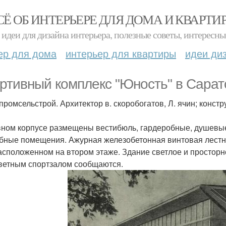
СЁ ОБ ИНТЕРЬЕРЕ ДЛЯ ДОМА И КВАРТИ
идеи для дизайна интерьера, полезные советы, интересны
ер для дома
интерьер для квартиры
идеи ди
ртивный комплекс "Юность" в Сарат
промсельстрой. Архитектор в. скоробогатов, Л. ячин; констр
вном корпусе размещены вестибюль, гардеробные, душевые,
бные помещения. Ажурная железобетонная винтовая лестн
расположенном на втором этаже. Здание светлое и просторн
ветным спортзалом сообщаются.