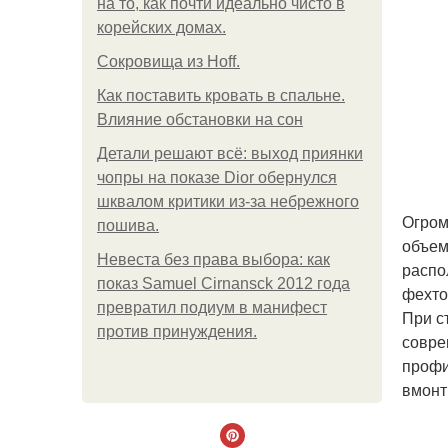
на то, как почти идеально чисто в
корейских домах.
Сокровища из Hoff.
Как поставить кровать в спальне.
Влияние обстановки на сон
Детали решают всё: выход приянки
чопры на показе Dior обернулся
шквалом критики из-за небрежного
Огром
пошива.
объем
Невеста без права выбора: как
распо
показ Samuel Cirnansck 2012 года
фехто
превратил подиум в манифест
При с
против принуждения.
совре
профи
вмонт