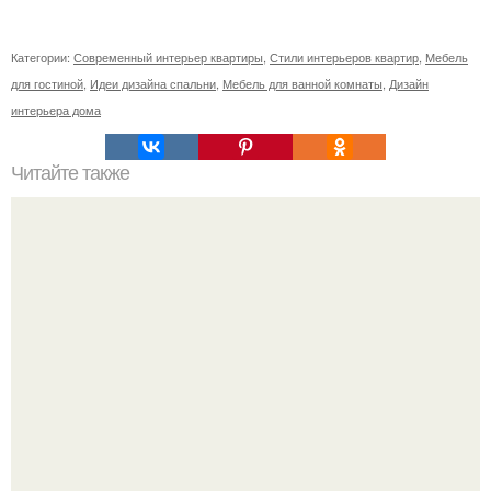
Категории:
Современный интерьер квартиры
,
Стили интерьеров квартир
,
Мебель
для гостиной
,
Идеи дизайна спальни
,
Мебель для ванной комнаты
,
Дизайн
интерьера дома
Читайте также
Апартаменты в стиле лофт в Киеве.