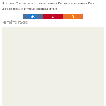
Категории:
Современный интерьер квартиры
,
Интерьер для квартиры
,
Идеи
дизайна спальни
,
Интерьер квартиры студии
Читайте также
Шкафы для спальни угловые. Обзор угловых шкафов
для спальни, и фото существующих вариантов