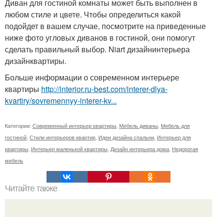
Диван для гостиной комнаты может быть выполнен в
любом стиле и цвете. Чтобы определиться какой
подойдет в вашем случае, посмотрите на приведенные
ниже фото угловых диванов в гостиной, они помогут
сделать правильный выбор. Niart дизайнинтерьера
дизайнквартиры.
Больше информации о современном интерьере
квартиры
http://interior.ru-best.com/interer-dlya-
kvartiry/sovremennyy-interer-kv...
Категории:
Современный интерьер квартиры
,
Мебель диваны
,
Мебель для
гостиной
,
Стили интерьеров квартир
,
Идеи дизайна спальни
,
Интерьер для
квартиры
,
Интерьер маленькой квартиры
,
Дизайн интерьера дома
,
Недорогая
мебель
Читайте также