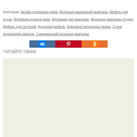
Категории:
Дизайн интерьера дома
,
Интерьер маленькой квартиры
,
Мебель для
кухни
,
Интерьер кухни в доме
,
Интерьер для квартиры
,
Интерьер квартиры студии
,
Мебель для гостиной
,
Кухонная мебель
,
Красивые интерьеры домов
,
Стили
интерьеров квартир
,
Современный интерьер квартиры
Читайте также
Древние методы привлечения денег.