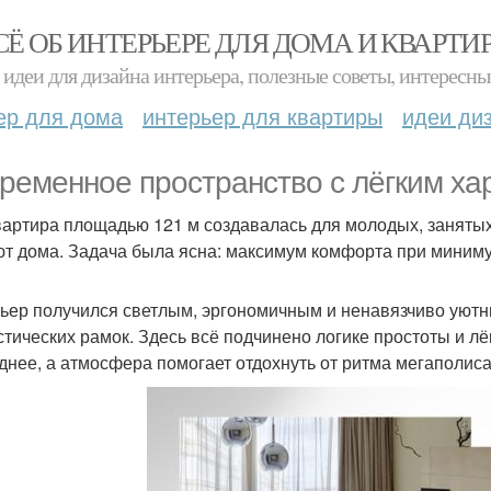
СЁ ОБ ИНТЕРЬЕРЕ ДЛЯ ДОМА И КВАРТИ
идеи для дизайна интерьера, полезные советы, интересны
ер для дома
интерьер для квартиры
идеи ди
ременное пространство с лёгким ха
вартира площадью 121 м создавалась для молодых, занятых
т дома. Задача была ясна: максимум комфорта при миниму
ьер получился светлым, эргономичным и ненавязчиво уютн
стических рамок. Здесь всё подчинено логике простоты и лё
днее, а атмосфера помогает отдохнуть от ритма мегаполиса