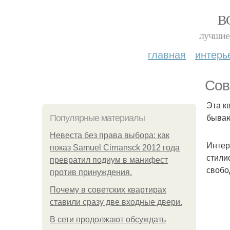
В
лучшие 
главная
интерь
Сов
Эта к
бываю
Популярные материалы
Невеста без права выбора: как
Интер
показ Samuel Cirnansck 2012 года
стили
превратил подиум в манифест
свобо
против принуждения.
Почему в советских квартирах
ставили сразу две входные двери.
В сети продолжают обсуждать