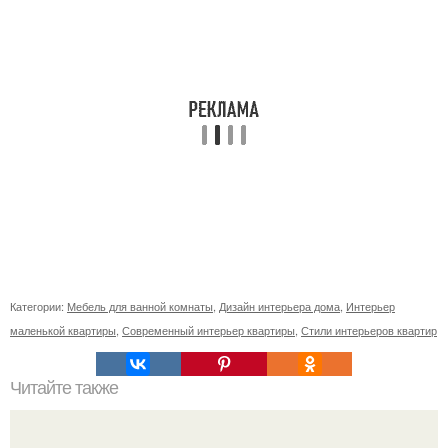
Категории:
Мебель для ванной комнаты
,
Дизайн интерьера дома
,
Интерьер
маленькой квартиры
,
Современный интерьер квартиры
,
Стили интерьеров квартир
Читайте также