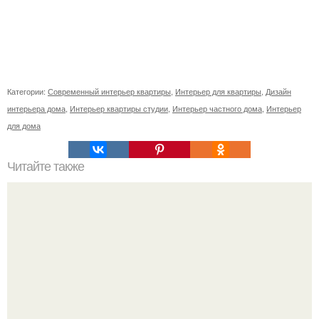
Категории:
Современный интерьер квартиры
,
Интерьер для квартиры
,
Дизайн
интерьера дома
,
Интерьер квартиры студии
,
Интерьер частного дома
,
Интерьер
для дома
Читайте также
Стокгольмская квартира в 52 м?