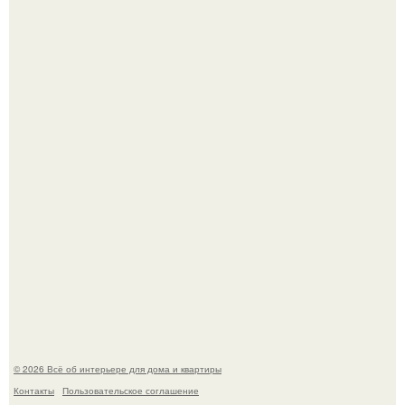
В Японии бесплатно раздают дома самураев - звучит как
план на новую жизнь.
Готовясь к поездке, мы листали путеводители по городу
и наткнулись на фотографию белого дворца.
© 2026 Всё об интерьере для дома и квартиры
Контакты
Пользовательское соглашение