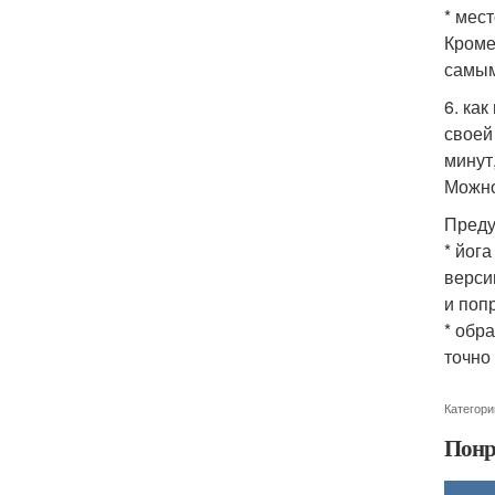
* мес
Кроме
самым
6. ка
своей
минут
Можно
Преду
* йог
верси
и попр
* обр
точно
Категори
Понр