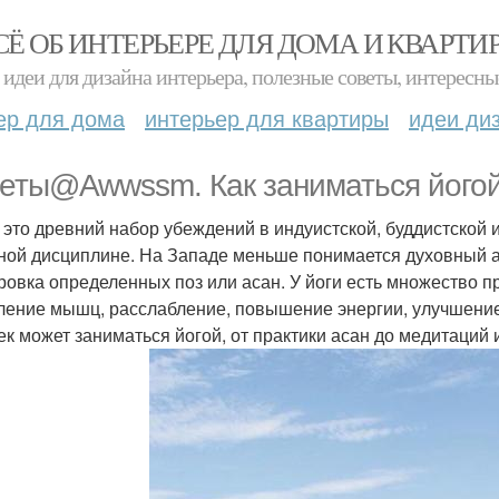
СЁ ОБ ИНТЕРЬЕРЕ ДЛЯ ДОМА И КВАРТИ
идеи для дизайна интерьера, полезные советы, интересны
ер для дома
интерьер для квартиры
идеи ди
еты@Awwssm. Как заниматься його
- это древний набор убеждений в индуистской, буддистской 
ной дисциплине. На Западе меньше понимается духовный ас
ровка определенных поз или асан. У йоги есть множество 
ление мышц, расслабление, повышение энергии, улучшени
ек может заниматься йогой, от практики асан до медитаций