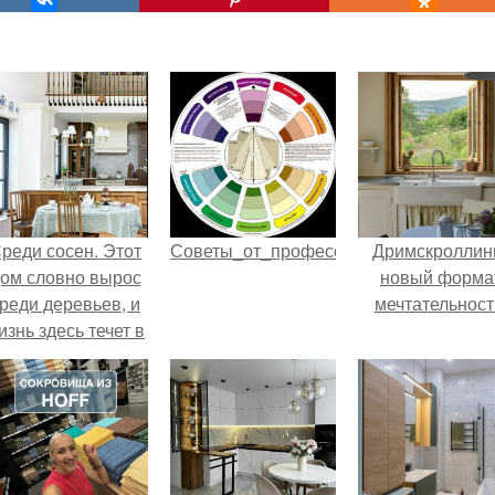
реди сосен. Этот
Советы_от_профессионалов.
Дримскроллинг
ом словно вырос
новый форма
реди деревьев, и
мечтательност
изнь здесь течет в
обственном ритме
- спокойно, без
пешки и лишнего
шума.