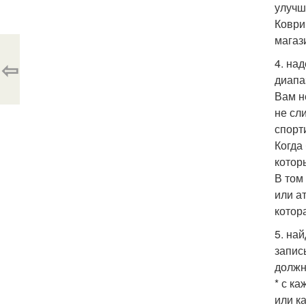
улучш
Коври
магаз
⇦
4. на
диапа
Вам н
не сл
спорт
Когда
котор
В том
или а
котор
5. на
запис
должн
* с к
или к