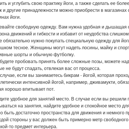
ить и углубить свою практику йоги, а также сделать ее бол
к и другие принадлежности можно приобрести в магазинах с
инах йоги.
девайте свободную одежду. Вам нужна удобная и дышащая 
зона движений и гибкости и избавит от неудобства слишком
е обязательно нужно покупать специальную одежду для йоги
ишком тесное. Женщины могут надеть лосины, майку и спор
ивные шорты и обычную футболку.
 будете пробовать принять более сложные позы, можете на
ые не будут спадать, отвлекая вас от процесса.
 случае, если вы занимаетесь бикрам - йогой, которая про
тлетически интенсивной йогой, например, дживамукти, обя
ая хорошо впитывает пот.
йдите удобное для занятий место. В случае если вы решили
ываться на занятия, найдите удобное и спокойное место для
о быть достаточно пространства для движения и немного п
аждой стороны у вас должен быть примерно метр свободного
акой-то предмет интерьера.