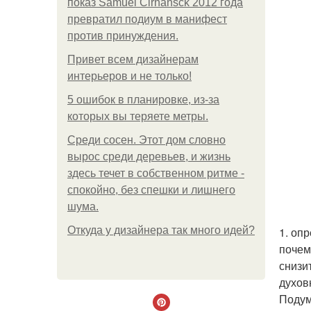
показ Samuel Cirnansck 2012 года
превратил подиум в манифест
против принуждения.
Привет всем дизайнерам
интерьеров и не только!
5 ошибок в планировке, из-за
которых вы теряете метры.
Среди сосен. Этот дом словно
вырос среди деревьев, и жизнь
здесь течет в собственном ритме -
спокойно, без спешки и лишнего
шума.
Откуда у дизайнера так много идей?
1. оп
почем
снизи
духов
Подум