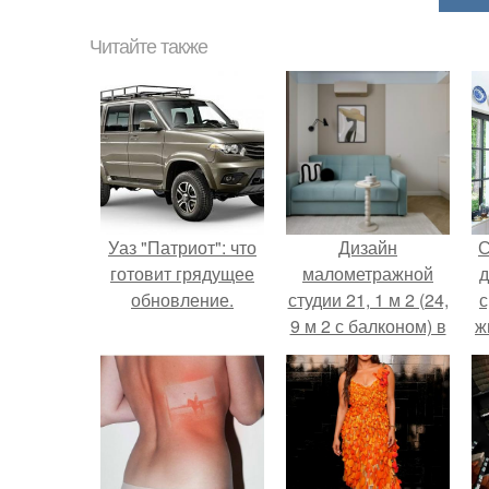
Читайте также
Уаз "Патриот": что
Дизайн
С
готовит грядущее
малометражной
д
обновление.
студии 21, 1 м 2 (24,
с
9 м 2 с балконом) в
ж
Краснодаре.
с
с