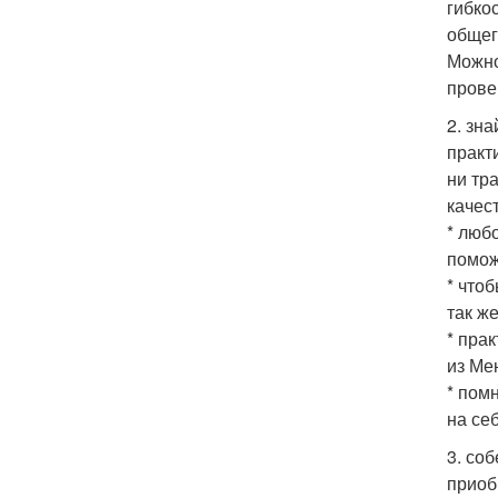
гибко
общег
Можно
прове
2. зн
практ
ни тр
качес
* люб
помож
* что
так ж
* пра
из Ме
* пом
на себ
3. со
приоб