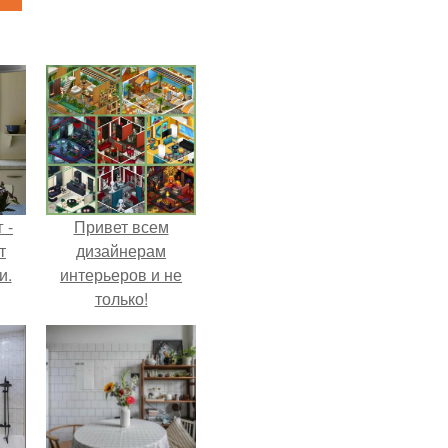
 -
Привет всем
т
дизайнерам
и.
интерьеров и не
только!