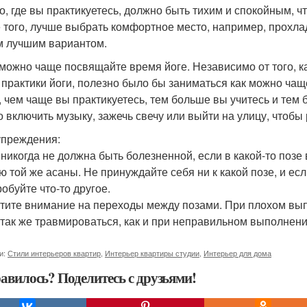
то, где вы практикуетесь, должно быть тихим и спокойным, 
 того, лучше выбрать комфортное место, например, прохлад
 лучшим вариантом.
к можно чаще посвящайте время йоге. Независимо от того, 
 практики йоги, полезно было бы заниматься как можно чащ
, чем чаще вы практикуетесь, тем больше вы учитесь и тем 
 включить музыку, зажечь свечу или выйти на улицу, чтобы 
преждения:
а никогда не должна быть болезненной, если в какой-то поз
ю той же асаны. Не принуждайте себя ни к какой позе, и ес
обуйте что-то другое.
атите внимание на переходы между позами. При плохом вы
 так же травмироваться, как и при неправильном выполнени
и:
Стили интерьеров квартир
,
Интерьер квартиры студии
,
Интерьер для дома
авилось? Поделитесь с друзьями!