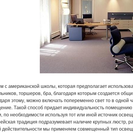
м с американской школы, которая предполагает использов
льников, торшеров, бра, благодаря которым создается об
даря этому, можно включать попеременно свет то в одной ча
ение. Такой способ придает индивидуальность помещению 
и, по необходимости используя тот или иной источник осве
ейская традиция подразумевает наличие крупных люстр, р
 действительности мы применяем совмещенный тип освеще