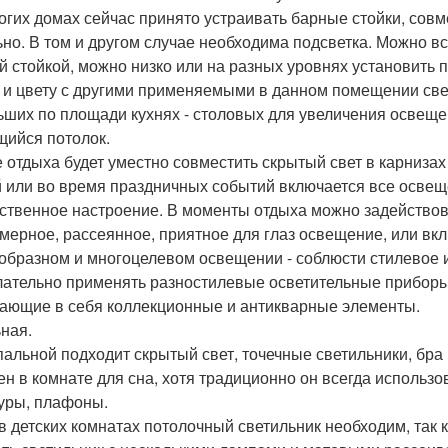
огих домах сейчас принято устраивать барные стойки, сов
ьно. В том и другом случае необходима подсветка. Можно вс
й стойкой, можно низко или на разных уровнях установить п
 и цвету с другими применяемыми в данном помещении све
ьших по площади кухнях - столовых для увеличения освеще
щийся потолок.
е отдыха будет уместно совместить скрытый свет в карнизах
й или во время праздничных событий включается все освещ
ственное настроение. В моменты отдыха можно задействова
мерное, рассеянное, приятное для глаз освещение, или вкл
образном и многоцелевом освещении - соблюсти стилевое и
ательно применять разностилевые осветительные приборы
ающие в себя коллекционные и антикварные элементы.
ная.
пальной подходит скрытый свет, точечные светильники, бра
ен в комнате для сна, хотя традиционно он всегда использ
уры, плафоны.
 в детских комнатах потолочный светильник необходим, так 