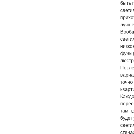
быть 
свети
прихо
лучше
Вообщ
свети
низко
функц
люстр
После
вариа
точно
кварт
Каждо
перес
там, 
будет
свети
стена