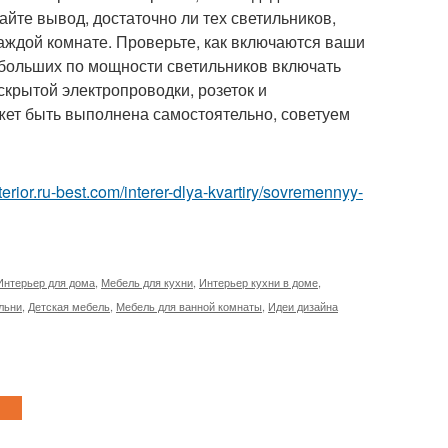
йте вывод, достаточно ли тех светильников,
каждой комнате. Проверьте, как включаются ваши
больших по мощности светильников включать
 скрытой электропроводки, розеток и
ожет быть выполнена самостоятельно, советуем
interior.ru-best.com/interer-dlya-kvartiry/sovremennyy-
Интерьер для дома
,
Мебель для кухни
,
Интерьер кухни в доме
,
льни
,
Детская мебель
,
Мебель для ванной комнаты
,
Идеи дизайна