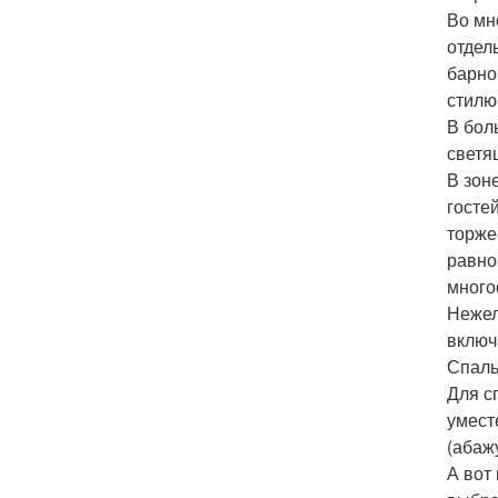
Во мн
отдел
барно
стилю
В бол
светя
В зон
госте
торже
равно
много
Нежел
включ
Спаль
Для с
умест
(абаж
А вот