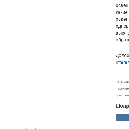
освещ
какие
освет
однов
выклю
обрат
Далее
interer
Категори
Кухонна
прихоже
Понр