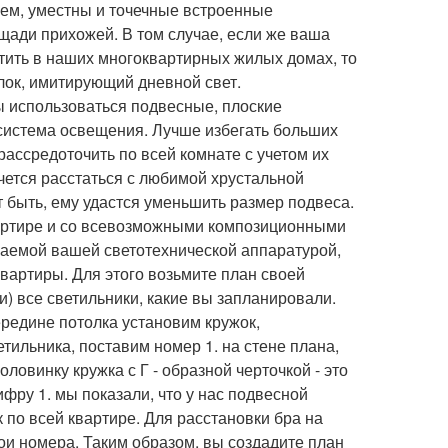
ем, уместны и точечные встроенные
щади прихожей. В том случае, если же ваша
тить в наших многоквартирных жилых домах, то
лок, имитирующий дневной свет.
ы использоваться подвесные, плоские
 система освещения. Лучше избегать больших
ассредоточить по всей комнате с учетом их
чется расстаться с любимой хрустальной
ет быть, ему удастся уменьшить размер подвеса.
квартире и со всевозможными композиционными
ваемой вашей светотехнической аппаратурой,
квартиры. Для этого возьмите план своей
) все светильники, какие вы запланировали.
редине потолка установим кружок,
етильника, поставим номер 1. на стене плана,
оловинку кружка с Г - образной черточкой - это
фру 1. мы показали, что у нас подвесной
 по всей квартире. Для расстановки бра на
ои номера. Таким образом, вы создадите план