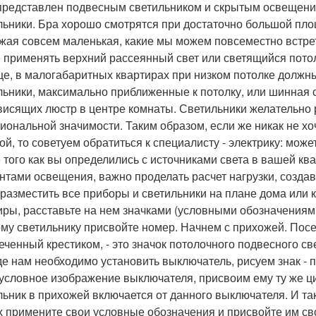
представлен подвесным светильником и скрытым освещени
льники. Бра хорошо смотрятся при достаточно большой пло
жая совсем маленькая, какие мы можем повсеместно встре
 применять верхний рассеянный свет или светящийся пото
е, в малогабаритных квартирах при низком потолке должн
льники, максимально приближенные к потолку, или шинная
висящих люстр в центре комнаты. Светильники желательно р
иональной значимости. Таким образом, если же никак не хо
ой, то советуем обратиться к специалисту - электрику: мож
 того как вы определились с источниками света в вашей 
нтами освещения, важно проделать расчет нагрузки, созда
 разместить все приборы и светильники на плане дома или 
иры, расставьте на нем значками (условными обозначениями
му светильнику присвойте номер. Начнем с прихожей. Посе
еченный крестиком, - это значок потолочного подвесного св
где нам необходимо установить выключатель, рисуем знак - п
 условное изображение выключателя, присвоим ему ту же ци
льник в прихожей включается от данного выключателя. И так
х примените свои условные обозначения и присвойте им св