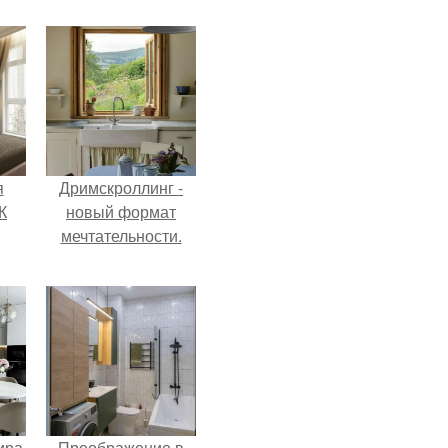
я
Дримскроллинг -
К
новый формат
мечтательности.
ира
Преображение в