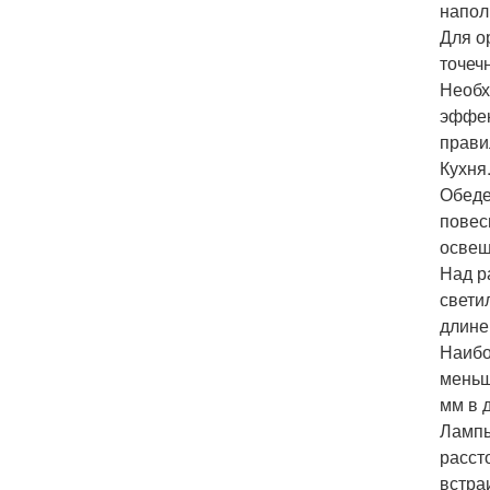
напол
Для о
точеч
Необх
эффек
прави
Кухня
Обеде
повес
освещ
Над р
свети
длине
Наибо
меньш
мм в 
Лампы
расст
встра