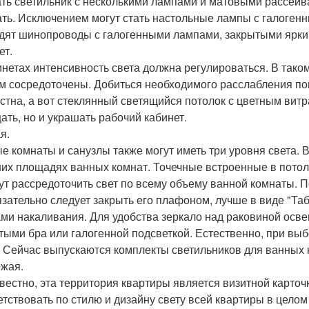
ть светильник с несколькими лампами и матовыми рассеив
ать. Исключением могут стать настольные лампы с галогенн
дят шинопроводы с галогенными лампами, закрытыми ярки
ет.
инетах интенсивность света должна регулироваться. В так
м сосредоточены. Добиться необходимого расслабления по
стна, а вот стеклянный светящийся потолок с цветным витр
ать, но и украшать рабочий кабинет.
я.
е комнаты и санузлы также могут иметь три уровня света. В
их площадях ванных комнат. Точечные встроенные в пото
ут рассредоточить свет по всему объему ванной комнаты. 
язательно следует закрыть его плафоном, лучше в виде "Таб
ми накаливания. Для удобства зеркало над раковиной осве
тыми бра или галогенной подсветкой. Естественно, при вы
. Сейчас выпускаются комплекты светильников для ванных 
жая.
звестно, эта территория квартиры является визитной карточ
етствовать по стилю и дизайну свету всей квартиры в целом