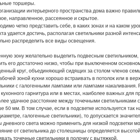
ьные торшеры.
рганизации интерьерного пространства дома важно правил
ное, направленное, рассеянное и скрытое.
одимо четко представить себе, в каких зонах и на каком у
та удается достичь, располагая светильники разной интенси
льно распределить все виды освещения.
.
нную зону желательно выделить подвесным светильником,
ить его достаточно низко, чтобы при выключенном основном
енный круг, объединяющий сидящих за столом членов семь
абочей зоной кухни хорошо встраивать в потолок или в ве
льники с галогенными лампами или лампами накаливания. 
 кухонного гарнитура или в местах, наиболее важных для 
лее удачное расстояние между точечными светильниками со
е 50 мм. В том случае, если в подсветке используется так 
диаметре, галогенные светильники), то допускается значит
 дневного света можно применить для низкой подсветки мой
ояние от светильника до столешницы определяется высото
ивать точечные светильники в полочку с вытяжкой.