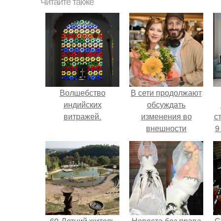
Читайте также
Волшебство
В сети продолжают
индийских
обсуждать
витражей.
изменения во
ст
внешности
9
актрисы.
69-Летний житель
Невеста без права
С