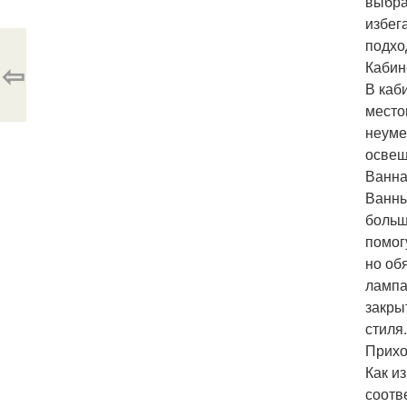
выбра
избег
подхо
⇦
Кабин
В каб
место
неуме
освещ
Ванна
Ванны
больш
помог
но об
лампа
закры
стиля
Прихо
Как и
соотв