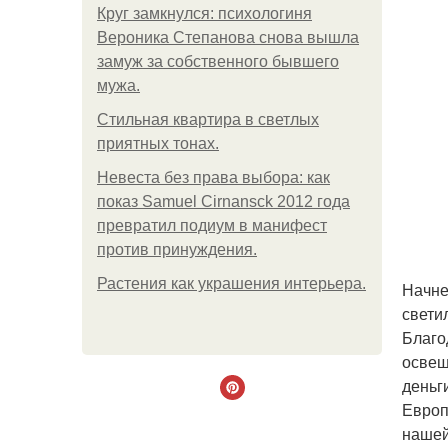
Круг замкнулся: психологиня
Вероника Степанова снова вышла
замуж за собственного бывшего
мужа.
Стильная квартира в светлых
приятных тонах.
Невеста без права выбора: как
показ Samuel Cirnansck 2012 года
превратил подиум в манифест
против принуждения.
Растения как украшения интерьера.
Начне
свети
Благо
освещ
деньг
Европ
нашей