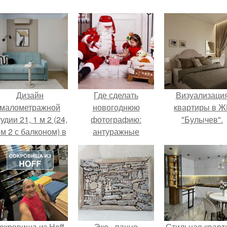
Дизайн
Где сделать
Визуализаци
малометражной
новогоднюю
квартиры в Ж
удии 21, 1 м 2 (24,
фотографию:
"Булычев".
 м 2 с балконом) в
антуражные
Краснодаре.
фотозоны в
Петербурге.
окровища из Hoff.
Эко - панно
Стильная кварт