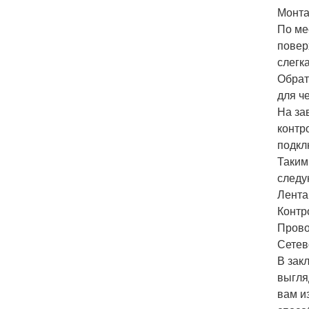
Монта
По ме
повер
слегк
Обрат
для ч
На за
контр
подкл
Таким
следу
Лента
Контр
Прово
Сетев
В зак
выгля
вам и