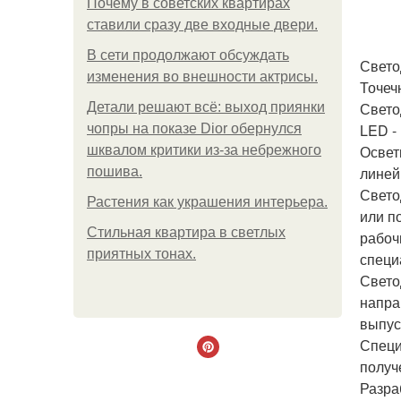
Почему в советских квартирах
ставили сразу две входные двери.
В сети продолжают обсуждать
Свето
изменения во внешности актрисы.
Точеч
Свето
Детали решают всё: выход приянки
LED -
чопры на показе Dior обернулся
Освет
шквалом критики из-за небрежного
линей
пошива.
Свето
Растения как украшения интерьера.
или п
Стильная квартира в светлых
рабоч
приятных тонах.
специ
Свето
напра
выпус
Специ
получ
Разра