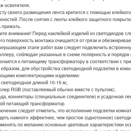
ж осветителя.
сту своего размещения лента крепится с помощью клейкого 
хностей. После снятия с ленты клейкого защитного покрыти
а прижать.
ите внимание! Перед наклейкой изделий из светодиодов сл
его поверхность монтажа очищается от грязи и обезжиривае
вершающем этапе работ вам следует подключить встроенну
оллеру, соблюдая указанные в схеме полярность и порядо
ючается к питающему трансформатору в соответствии с пр
 образом, для обустройства светодиодной подсветки в комн
ющими комплектующими изделиями:
 светодиодная длиной 10-15 м;.
олер RGB (поставляемый обычно вместе с пультом);.
да, коннекторы (специальные соединители) и усадочная лен
ой питающий трансформатор.
лючении следует отметить, что исполнение подсветки комна
деть намного эффектнее, чем простое (однотонное) светод
зменять по желанию основные цветовые характеристики осве