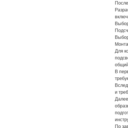
После
Разра
включ
Выбор
Подсч
Выбор
Монта
Для к
подсв
общий
В пер
требу
Вслед
и тре
Далее
образ
подго
инстр
По за