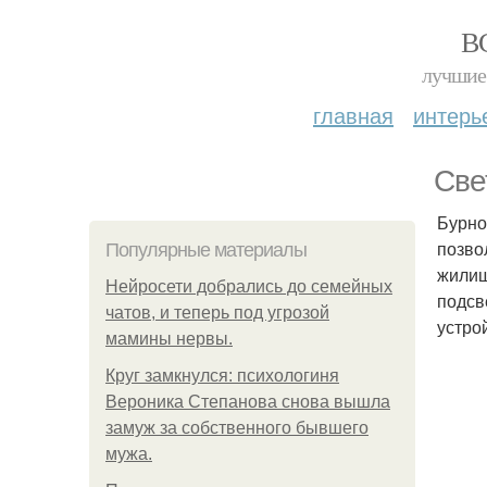
В
лучшие 
главная
интерь
Све
Бурно
позво
Популярные материалы
жилищ
Нейросети добрались до семейных
подсв
чатов, и теперь под угрозой
устро
мамины нервы.
Круг замкнулся: психологиня
Вероника Степанова снова вышла
замуж за собственного бывшего
мужа.