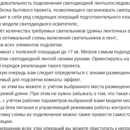
довательность подключения светодиодной лентыпоследова
ботка бытового проекта, позволяющего организовать свето
ает в себя ряд следующих операций подготовительного пла
 модели светодиодного осветителя;.
ёт количества требуемых светильников (длины ленточных ос
 оптимальной схемы включения светильников и лент;.
ж всех элементов подсветки.
омнат с полезной площадью до 17 кв. Метров самым подхо
етки светодиодной лентой своими руками. Ориентируясь на
 порядок реализации такого проекта.
вую очередь вам следует определиться с зонами размещени
емый для подсветки комнаты эффект.
 за этим вы можете (с учётом выбранного места размещени
буемой длине. При этом не нужно забывать о том, что такая 
, с учётом рабочих параметров выбранной вами модели не
ца блок питания и управляющий режимами работы контролл
товку схемы их подключения можно также провести самосто
укцию.
вершении всех этих операций вы можете приступать к непо