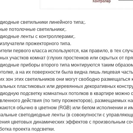
диодные светильники линейного типа;.
ные потолочные светильники;.
диодные ленты с контроллерами;.
 излучатели прожекторного типа.
ители первого класса используются, как правило, в тех слу
ных участков комнат (глухих простенков или скрытых от пр
диодные приборы второго типа монтируются таким образом,
отолке, а на их поверхности была видна лишь лицевая част
их зон этих светильников они могут свободно размещаться ка
альных пластиковых или деревянных декоративных констру
диодную подсветку комнатных потолков в квартире можно 
вленного действия (по типу прожекторов), размещаемых на
каются обычно в цветном (RGB) или белом исполнении и и
альные светодиодные ленты (в совокупности с управляющ
ения цветовых динамических эффектов с произвольным соч
ботка проекта подсветки.