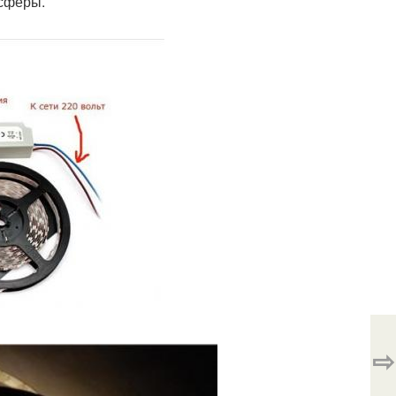
осферы.
⇨